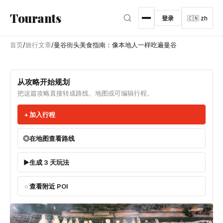
跳转到主内容
Tourants
登录
🇨🇳 zh
首页
/
旅行文章
/
曼谷街头美食指南：像本地人一样吃遍曼谷
从攻略开始规划
把这篇攻略直接转成路线、地图或可编辑行程。
加入行程
在地图查看路线
生成 3 天玩法
查看附近 POI