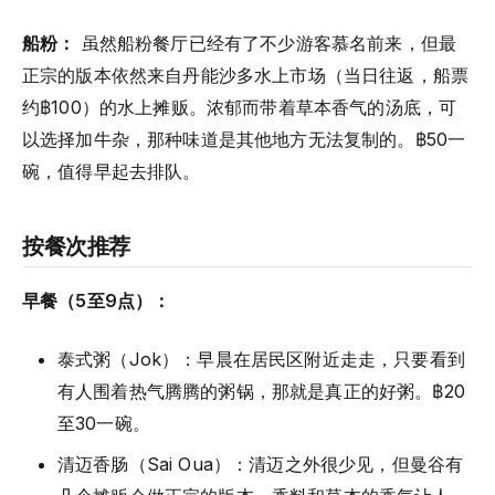
船粉：
虽然船粉餐厅已经有了不少游客慕名前来，但最
正宗的版本依然来自丹能沙多水上市场（当日往返，船票
约฿100）的水上摊贩。浓郁而带着草本香气的汤底，可
以选择加牛杂，那种味道是其他地方无法复制的。฿50一
碗，值得早起去排队。
按餐次推荐
早餐（5至9点）：
泰式粥（Jok）：早晨在居民区附近走走，只要看到
有人围着热气腾腾的粥锅，那就是真正的好粥。฿20
至30一碗。
清迈香肠（Sai Oua）：清迈之外很少见，但曼谷有