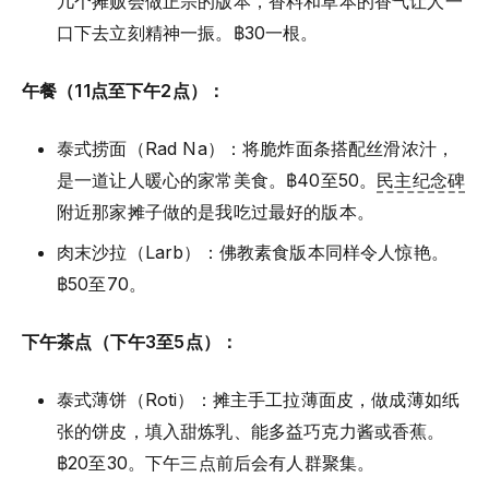
几个摊贩会做正宗的版本，香料和草本的香气让人一
口下去立刻精神一振。฿30一根。
午餐（11点至下午2点）：
泰式捞面（Rad Na）：将脆炸面条搭配丝滑浓汁，
是一道让人暖心的家常美食。฿40至50。
民主纪念碑
附近那家摊子做的是我吃过最好的版本。
肉末沙拉（Larb）：佛教素食版本同样令人惊艳。
฿50至70。
下午茶点（下午3至5点）：
泰式薄饼（Roti）：摊主手工拉薄面皮，做成薄如纸
张的饼皮，填入甜炼乳、能多益巧克力酱或香蕉。
฿20至30。下午三点前后会有人群聚集。