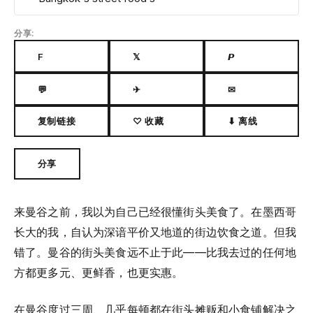
分享:
F
𝕏
𝙋
💬
✈
✉
复制链接
♡ 收藏
⬇ 离线
分享
来曼谷之前，我以为自己已经很懂街头美食了。在墨西哥
长大的我，自认为深谙平价又地道的街边饮食之道。但我
错了。曼谷的街头美食远不止于此——比我去过的任何地
方都更多元、更鲜香，也更实惠。
在曼谷度过三周、几乎每顿都在街头摊贩和小食铺解决之