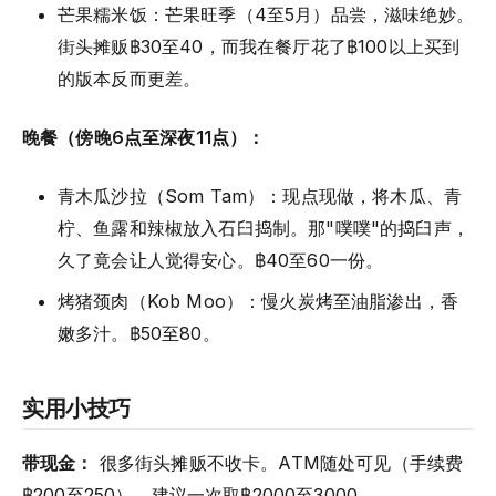
芒果糯米饭：芒果旺季（4至5月）品尝，滋味绝妙。
街头摊贩฿30至40，而我在餐厅花了฿100以上买到
的版本反而更差。
晚餐（傍晚6点至深夜11点）：
青木瓜沙拉（Som Tam）：现点现做，将木瓜、青
柠、鱼露和辣椒放入石臼捣制。那"噗噗"的捣臼声，
久了竟会让人觉得安心。฿40至60一份。
烤猪颈肉（Kob Moo）：慢火炭烤至油脂渗出，香
嫩多汁。฿50至80。
实用小技巧
带现金：
很多街头摊贩不收卡。ATM随处可见（手续费
฿200至250），建议一次取฿2000至3000。