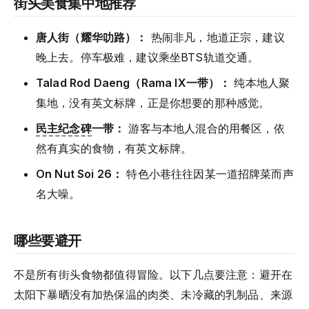
街头美食集中地推荐
唐人街（耀华叻路）：
热闹非凡，地道正宗，建议
晚上去。停车极难，建议乘坐BTS轨道交通。
Talad Rod Daeng（Rama IX一带）：
纯本地人聚
集地，没有英文标牌，正是你想要的那种感觉。
民主纪念碑
一带：
游客与本地人混合的用餐区，依
然有真实的食物，有英文标牌。
On Nut Soi 26：
特色小巷往往因某一道招牌菜而声
名大噪。
哪些要避开
不是所有街头食物都值得冒险。以下几点要注意：避开在
太阳下暴晒没有加热保温的肉类、未冷藏的乳制品、来源