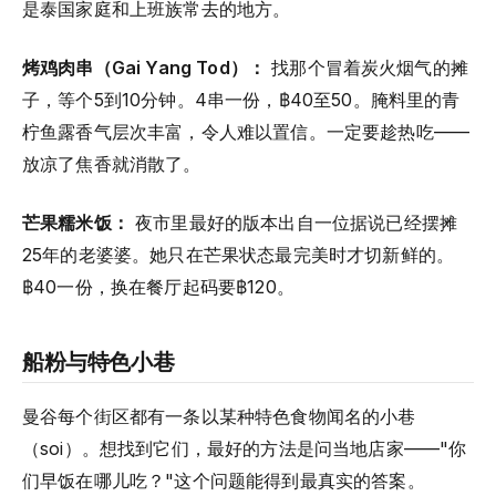
是泰国家庭和上班族常去的地方。
烤鸡肉串（Gai Yang Tod）：
找那个冒着炭火烟气的摊
子，等个5到10分钟。4串一份，฿40至50。腌料里的青
柠鱼露香气层次丰富，令人难以置信。一定要趁热吃——
放凉了焦香就消散了。
芒果糯米饭：
夜市里最好的版本出自一位据说已经摆摊
25年的老婆婆。她只在芒果状态最完美时才切新鲜的。
฿40一份，换在餐厅起码要฿120。
船粉与特色小巷
曼谷每个街区都有一条以某种特色食物闻名的小巷
（soi）。想找到它们，最好的方法是问当地店家——"你
们早饭在哪儿吃？"这个问题能得到最真实的答案。