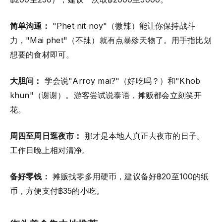
简单沟通：
"Phet nit noy"（微辣）能让你保持战斗
力，"Mai phet"（不辣）就有点暴殄天物了。用手指比划
想要的食材即可。
大胆问：
学会说"Arroy mai?"（好吃吗？）和"Khob
khun"（谢谢）。游客尝试说泰语，摊贩都会立刻笑开
花。
周四至周日逛夜市：
那才是本地人真正去夜市的日子。
工作日晚上相对清净。
备好零钱：
摊贩找零多用硬币，建议备好฿20至100的纸
币，方便支付฿35的小吃。