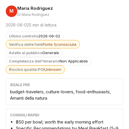
Maria Rodriguez
M
Di Maria Rodriguez
2026-06-02
5 min di lettura
Ultimo controllo
2026-06-02
Verifica delle fonti
Fonte Sconosciuta
Adatto al pubblico
Generale
Completezza dell'itinerario
Non Applicabile
Rischio qualità POI
Unknown
IDEALE PER
budget-travelers, culture-lovers, food-enthusiasts,
Amanti della natura
CONSIGLI RAPIDI
฿50 per bowl, worth the early morning effort
Specific Recommendations by Meal Breakfast (5-9