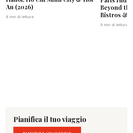
An (2026)
Beyond the
Bistros & L
8 min di lettura
F
9 min di lettura
Pianifica il tuo viaggio