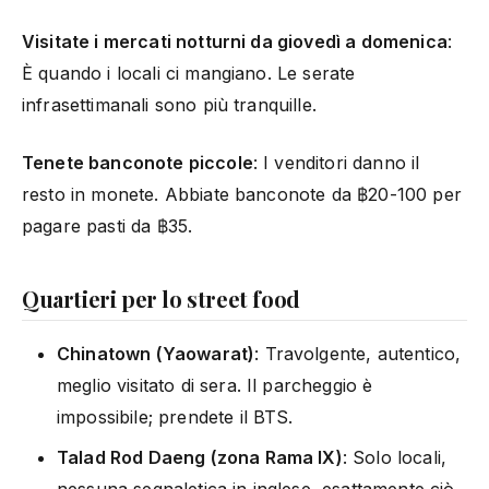
Visitate i mercati notturni da giovedì a domenica
:
È quando i locali ci mangiano. Le serate
infrasettimanali sono più tranquille.
Tenete banconote piccole
: I venditori danno il
resto in monete. Abbiate banconote da ฿20-100 per
pagare pasti da ฿35.
Quartieri per lo street food
Chinatown (Yaowarat)
: Travolgente, autentico,
meglio visitato di sera. Il parcheggio è
impossibile; prendete il BTS.
Talad Rod Daeng (zona Rama IX)
: Solo locali,
nessuna segnaletica in inglese, esattamente ciò