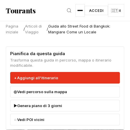
Vai al contenuto principale
Tourants
ACCEDI
🇮🇹 it
Pagina
Articoli di
Guida allo Street Food di Bangkok:
/
/
iniziale
Viaggio
Mangiare Come un Locale
Pianifica da questa guida
Trasforma questa guida in percorso, mappa o itinerario
modificabile.
Aggiungi all'itinerario
Vedi percorso sulla mappa
Genera piano di 3 giorni
Vedi POI vicini