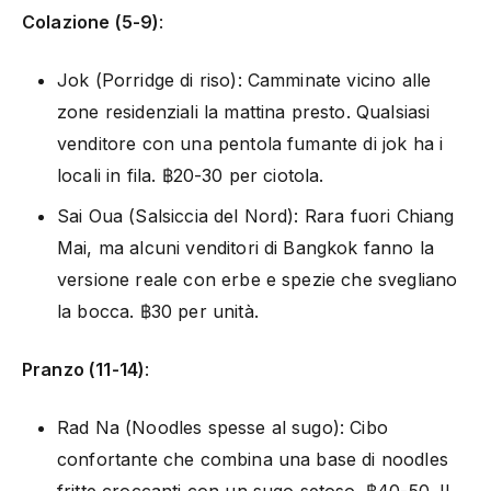
Colazione (5-9)
:
Jok (Porridge di riso): Camminate vicino alle
zone residenziali la mattina presto. Qualsiasi
venditore con una pentola fumante di jok ha i
locali in fila. ฿20-30 per ciotola.
Sai Oua (Salsiccia del Nord): Rara fuori Chiang
Mai, ma alcuni venditori di Bangkok fanno la
versione reale con erbe e spezie che svegliano
la bocca. ฿30 per unità.
Pranzo (11-14)
:
Rad Na (Noodles spesse al sugo): Cibo
confortante che combina una base di noodles
fritte croccanti con un sugo setoso. ฿40-50. Il