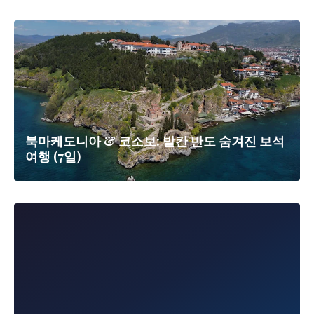
북마케도니아 & 코소보: 발칸 반도 숨겨진 보석
여행 (7일)