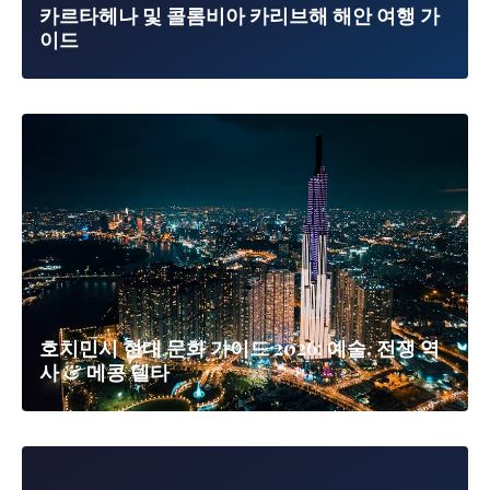
카르타헤나 및 콜롬비아 카리브해 해안 여행 가
이드
호치민시 현대 문화 가이드 2026: 예술, 전쟁 역
사 & 메콩 델타