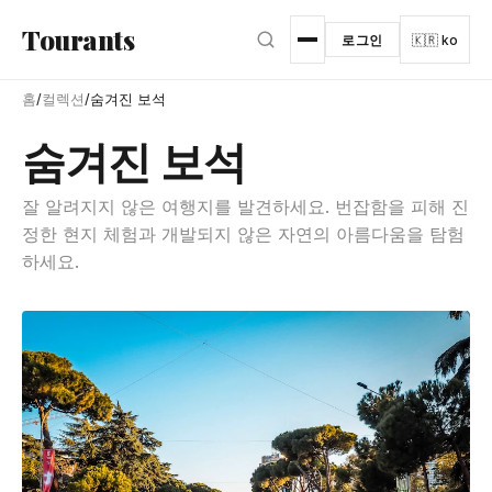
본문으로 건너뛰기
Tourants
로그인
🇰🇷 ko
홈
/
컬렉션
/
숨겨진 보석
숨겨진 보석
잘 알려지지 않은 여행지를 발견하세요. 번잡함을 피해 진
정한 현지 체험과 개발되지 않은 자연의 아름다움을 탐험
하세요.