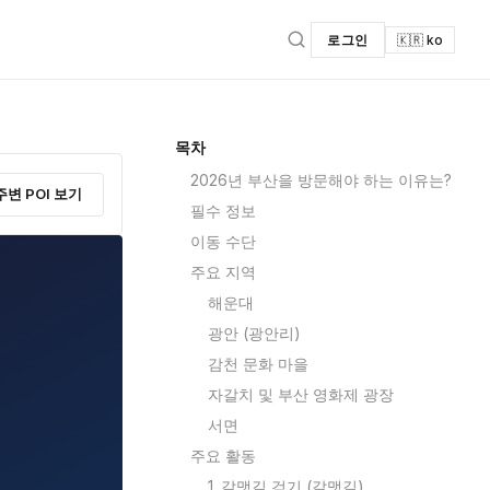
로그인
🇰🇷 ko
목차
2026년 부산을 방문해야 하는 이유는?
주변 POI 보기
필수 정보
이동 수단
주요 지역
해운대
광안 (광안리)
감천 문화 마을
자갈치 및 부산 영화제 광장
서면
주요 활동
1. 갈맷길 걷기 (갈맷길)