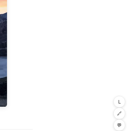
L
🔗
💬