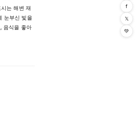
f
도시는 해변 재
에 눈부신 빛을
𝕏
, 음식을 좋아
💚