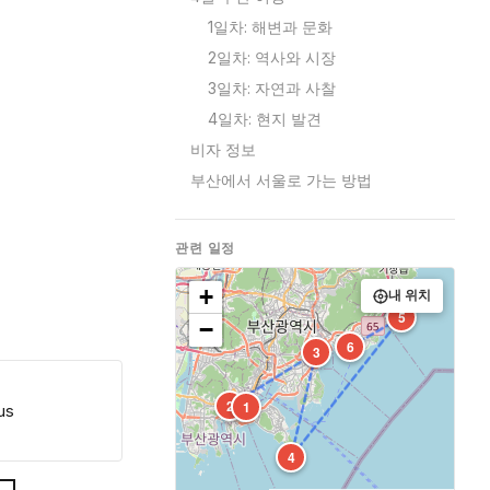
1일차: 해변과 문화
2일차: 역사와 시장
3일차: 자연과 사찰
4일차: 현지 발견
비자 정보
부산에서 서울로 가는 방법
관련 일정
+
내 위치
5
−
6
3
2
1
us
4