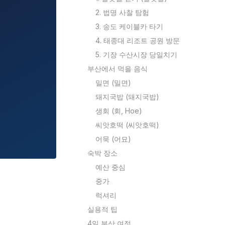
2. 법명 사찰 탐험
3. 송도 케이블카 타기
4. 태종대 리조트 공원 방문
5. 기장 수산시장 당일치기
부산에서 먹을 음식
밀면 (밀면)
돼지국밥 (돼지국밥)
생회 (회, Hoe)
씨앗호떡 (씨앗호떡)
어묵 (어묘)
숙박 장소
예산 중심
중가
럭셔리
실용적 팁
4일 부산 여정