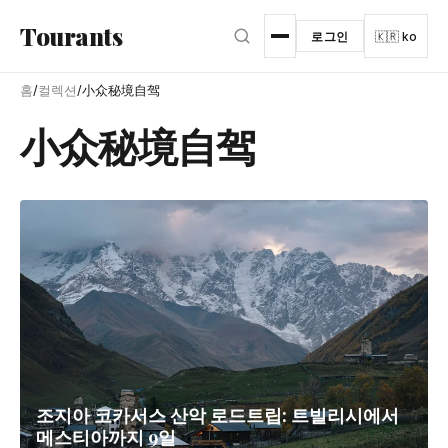
본문으로 건너뛰기
Tourants
로그인
🇰🇷 ko
홈
/
컬렉션
/
小众秘境自驾
小众秘境自驾
조지아 코카서스 산악 로드트립: 트빌리시에서
메스티아까지 9일