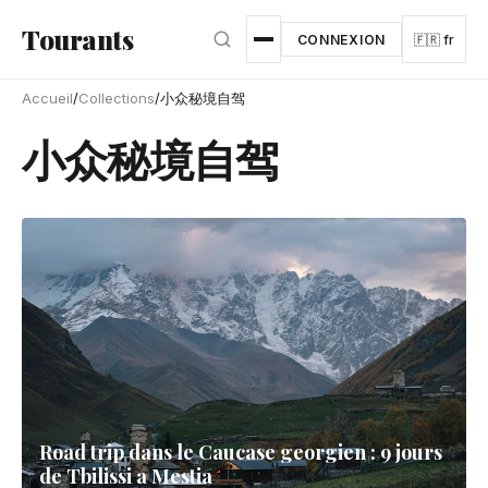
Aller au contenu principal
Tourants
CONNEXION
🇫🇷 fr
Accueil
/
Collections
/
小众秘境自驾
小众秘境自驾
Road trip dans le Caucase georgien : 9 jours
de Tbilissi a Mestia