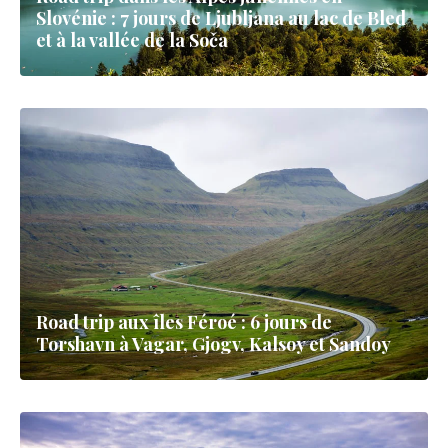
Slovénie : 7 jours de Ljubljana au lac de Bled
et à la vallée de la Soča
Road trip aux îles Féroé : 6 jours de
Torshavn à Vagar, Gjogv, Kalsoy et Sandoy