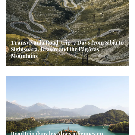
Transylvania Road-trip: 7 Days from Sibiu to
Sighișoara, Brașov and the Făgăraș
Mountains
Road trip dans les Alpes juliennes en