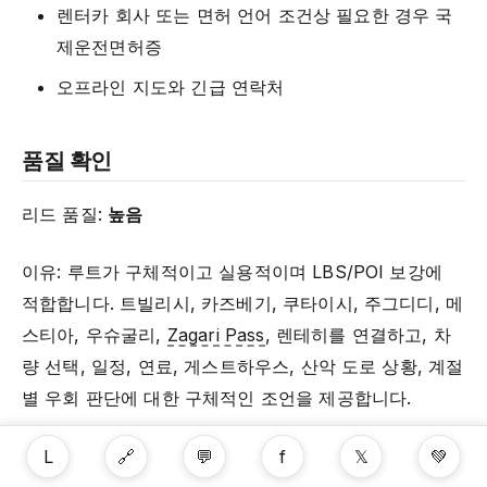
렌터카 회사 또는 면허 언어 조건상 필요한 경우 국
제운전면허증
오프라인 지도와 긴급 연락처
품질 확인
리드 품질:
높음
이유: 루트가 구체적이고 실용적이며 LBS/POI 보강에
적합합니다. 트빌리시, 카즈베기, 쿠타이시, 주그디디, 메
스티아, 우슈굴리,
Zagari Pass
, 렌테히를 연결하고, 차
량 선택, 일정, 연료, 게스트하우스, 산악 도로 상황, 계절
별 우회 판단에 대한 구체적인 조언을 제공합니다.
확인한 자료:
L
🔗
💬
f
𝕏
💚