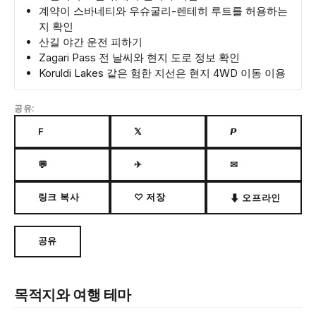
계약이 스바네티와 우슈굴리-렌테히 루트를 허용하는
지 확인
산길 야간 운전 피하기
Zagari Pass 전 날씨와 현지 도로 정보 확인
Koruldi Lakes 같은 험한 지선은 현지 4WD 이동 이용
공유:
F
𝕏
𝙋
💬
✈
✉
링크 복사
♡ 저장
⬇ 오프라인
공유
목적지와 여행 테마