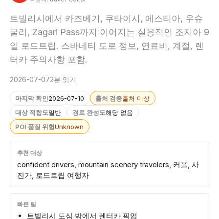
트빌리시에서 카즈베기, 쿠타이시, 메스티아, 우슈
굴리, Zagari Pass까지 이어지는 실용적인 조지아 9
일 로드트립. 스바네티 도로 정보, 연료비, 계절, 렌
터카 주의사항 포함.
2026-07-07
2분 읽기
마지막 확인
2026-07-10
출처 검증
출처 미상
대상 적합도
일반
경로 완성도
해당 없음
POI 품질 위험
Unknown
추천 대상
confident drivers, mountain scenery travelers, 커플, 사
진가, 로드트립 여행자
빠른 팁
트빌리시 도심 밖에서 렌터카 픽업