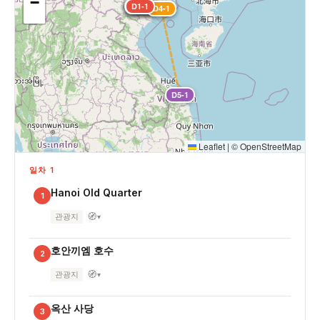
−
D2-3
D1-1
D1-2
D1-3
D2-1
D2-2
D3-1
D4-1
D5-1
Leaflet
|
©
OpenStreetMap
일차 1
Hanoi Old Quarter
1
🧭
관광지
▾
호안끼엠 호수
2
🧭
관광지
▾
옥산 사당
3