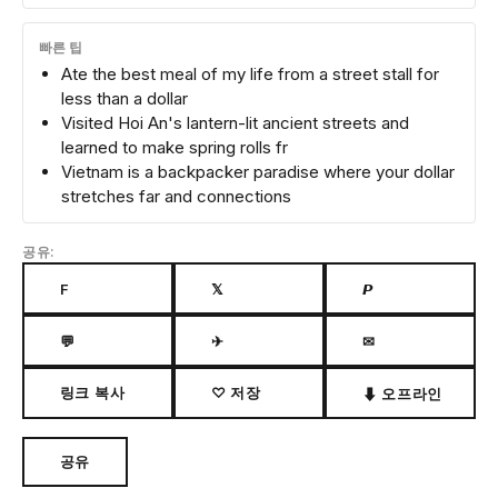
빠른 팁
Ate the best meal of my life from a street stall for
less than a dollar
Visited Hoi An's lantern-lit ancient streets and
learned to make spring rolls fr
Vietnam is a backpacker paradise where your dollar
stretches far and connections
공유:
F
𝕏
𝙋
💬
✈
✉
링크 복사
♡ 저장
⬇ 오프라인
공유