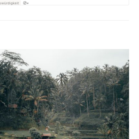
🧭
würdigkeit
▾
g-Bucht
🧭
würdigkeit
▾
 Altstadt
🧭
würdigkeit
▾