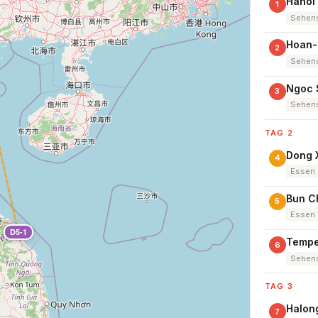
Hanoi 
1
Sehens
Hoan-
2
Sehens
Ngoc 
3
Sehens
TAG 2
Dong 
4
Essen
Bun C
5
Essen
D5-1
Tempel
6
Sehens
TAG 3
Halon
7