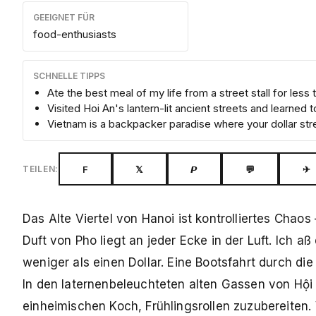
GEEIGNET FÜR
food-enthusiasts
SCHNELLE TIPPS
Ate the best meal of my life from a street stall for less t
Visited Hoi An's lantern-lit ancient streets and learned t
Vietnam is a backpacker paradise where your dollar st
F
𝕏
𝙋
💬
✈
TEILEN:
Das Alte Viertel von Hanoi ist kontrolliertes Cha
Duft von Pho liegt an jeder Ecke in der Luft. Ich 
weniger als einen Dollar. Eine Bootsfahrt durch di
In den laternenbeleuchteten alten Gassen von Hội 
einheimischen Koch, Frühlingsrollen zuzubereiten.