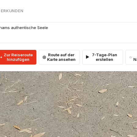
 ERKUNDEN
nams authentische Seele
Zur Reiseroute
Route auf der
7-Tage-Plan
hinzufügen
Karte ansehen
erstellen
N