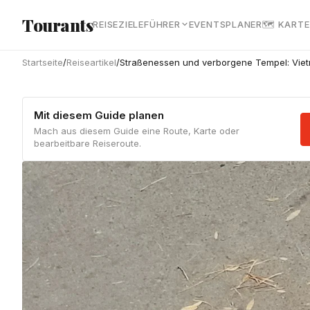
Zum Hauptinhalt springen
Tourants
REISEZIELE
FÜHRER
EVENTS
PLANER
🗺 KARTE
Startseite
/
Reiseartikel
/
Straßenessen und verborgene Tempel: Viet
Mit diesem Guide planen
Mach aus diesem Guide eine Route, Karte oder
bearbeitbare Reiseroute.