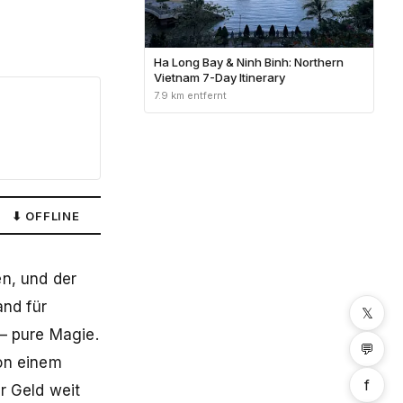
Ha Long Bay & Ninh Binh: Northern
Vietnam 7-Day Itinerary
7.9 km entfernt
⬇ OFFLINE
en, und der
and für
𝕏
– pure Magie.
💬
von einem
f
r Geld weit