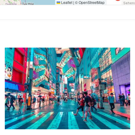
Leaflet
|
©
OpenStreetMap
Sehens
TAG 4
Halon
8
Sehens
TAG 5
Hoi An
9
Sehens