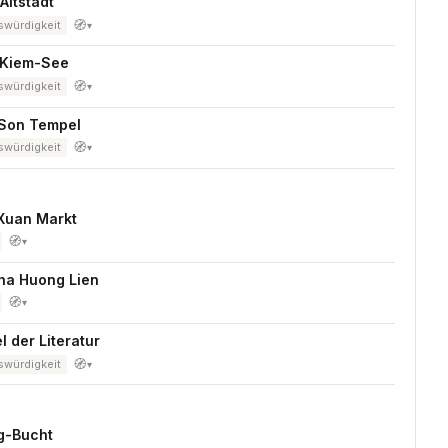
Altstadt
🧭
würdigkeit
▾
Kiem-See
🧭
würdigkeit
▾
Son Tempel
🧭
würdigkeit
▾
Xuan Markt
🧭
▾
ha Huong Lien
🧭
▾
 der Literatur
🧭
würdigkeit
▾
g-Bucht