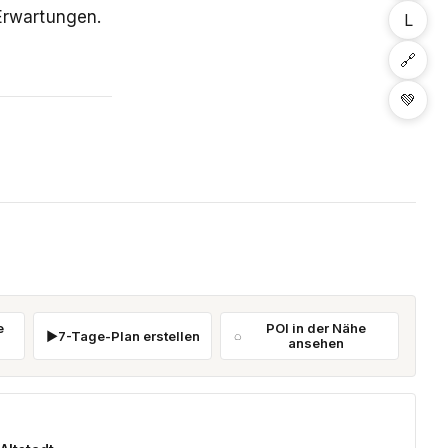
 Erwartungen.
L
🔗
💚
e
POI in der Nähe
7-Tage-Plan erstellen
ansehen