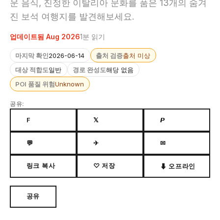
운 음식, 진정한 이탈리아 문화를 품은 13개의 숨겨
진 보석 여행지를 발견해보세요.
업데이트됨 Aug 2026
1분 읽기
마지막 확인
2026-06-14
출처 검증
출처 미상
대상 적합도
일반
경로 완성도
해당 없음
POI 품질 위험
Unknown
공유:
F
𝕏
𝙋
💬
✈
✉
링크 복사
♡ 저장
⬇ 오프라인
공유