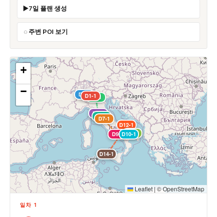
7일 플랜 생성
주변 POI 보기
+
−
D2-1
D1-1
D3-1
D5-1
D6-1
D7-1
D12-1
D11-1
D9-1
D10-1
D14-1
Leaflet
|
©
OpenStreetMap
일차 1