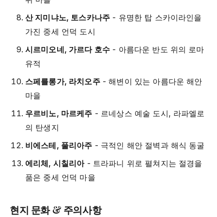
산 지미냐노, 토스카나주
- 유명한 탑 스카이라인을
가진 중세 언덕 도시
시르미오네, 가르다 호수
- 아름다운 반도 위의 로마
유적
스페를롱가, 라치오주
- 해변이 있는 아름다운 해안
마을
우르비노, 마르케주
- 르네상스 예술 도시, 라파엘로
의 탄생지
비에스테, 풀리아주
- 극적인 해안 절벽과 해식 동굴
에리체, 시칠리아
- 트라파니 위로 펼쳐지는 절경을
품은 중세 언덕 마을
현지 문화 & 주의사항