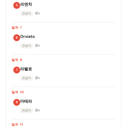
피엔차
5
🧭
관광지
▾
일차 7
Orvieto
6
🧭
관광지
▾
일차 9
라벨로
7
🧭
관광지
▾
일차 10
마테라
8
🧭
관광지
▾
일차 11