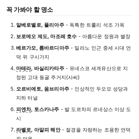
꼭 가봐야 할 명소
알베로벨로, 풀리아주
- 독특한 트룰리 석조 가옥
보로메오 제도, 마조레 호수
- 아름다운 정원과 별장
베르가모, 롬바르디아주
- 밀라노 인근 중세 시대 언
덕 위 구시가지
마테라
, 바실리카타주
- 유네스코 세계유산으로 지
정된 고대 동굴 주거지(사씨)
오르비에토, 움브리아주
- 인상적인 두오모 성당과
지하 터널
피엔차
, 토스카나주
- 발 도르차의 르네상스 이상 도
시
라벨로
, 아말피 해안
- 절경을 자랑하는 조용한 언덕
위 마을