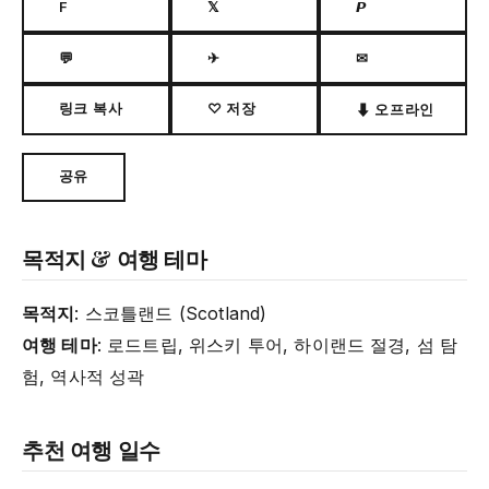
F
𝕏
𝙋
💬
✈
✉
링크 복사
♡ 저장
⬇ 오프라인
공유
목적지 & 여행 테마
목적지
: 스코틀랜드 (Scotland)
여행 테마
: 로드트립, 위스키 투어, 하이랜드 절경, 섬 탐
험, 역사적 성곽
추천 여행 일수