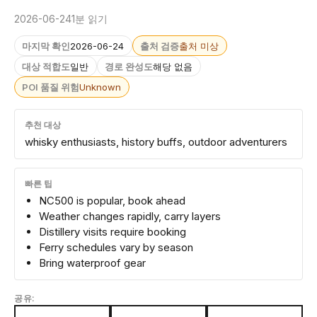
2026-06-24
1분 읽기
마지막 확인
2026-06-24
출처 검증
출처 미상
대상 적합도
일반
경로 완성도
해당 없음
POI 품질 위험
Unknown
추천 대상
whisky enthusiasts, history buffs, outdoor adventurers
빠른 팁
NC500 is popular, book ahead
Weather changes rapidly, carry layers
Distillery visits require booking
Ferry schedules vary by season
Bring waterproof gear
공유: