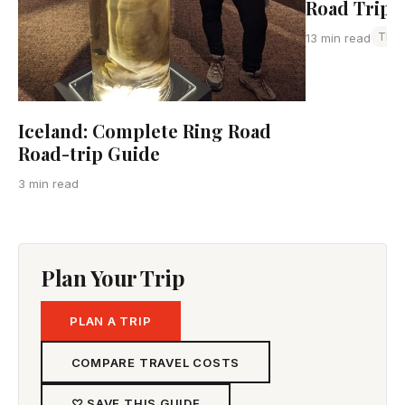
Road Trip 
Thai
13 min read
Iceland: Complete Ring Road
Road-trip Guide
3 min read
Plan Your Trip
PLAN A TRIP
COMPARE TRAVEL COSTS
♡ SAVE THIS GUIDE