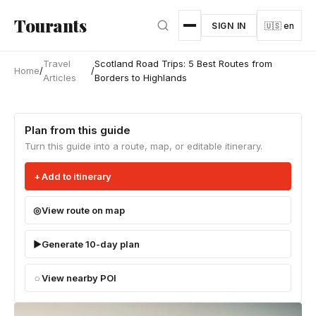
Skip to main content
Tourants
SIGN IN
🇺🇸 en
Travel
Scotland Road Trips: 5 Best Routes from
Home
/
/
Articles
Borders to Highlands
Plan from this guide
Turn this guide into a route, map, or editable itinerary.
Add to itinerary
View route on map
Generate 10-day plan
View nearby POI