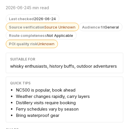
2026-06-24
5 min read
Last checked
2026-06-24
Source verification
Source Unknown
Audience fit
General
Route completeness
Not Applicable
POI quality risk
Unknown
SUITABLE FOR
whisky enthusiasts, history buffs, outdoor adventurers
QUICK TIPS
NC500 is popular, book ahead
Weather changes rapidly, carry layers
Distillery visits require booking
Ferry schedules vary by season
Bring waterproof gear