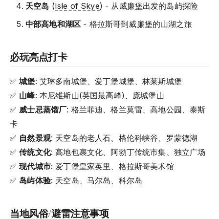
天空岛
(
Isle of Skye
) - 从威廉堡出发的岛屿探险
中部高地和湖区
- 格拉斯哥到威廉堡的山湖之旅
必玩亮点打卡
✅
城堡
: 艾琳多南城堡、爱丁堡城堡、林莱斯城堡
✅
山峰
: 本尼维斯山(英国最高峰)、庞城堡山
✅
威士忌蒸馏厂
: 格兰菲迪、格兰莫雷、高地公园、泰斯
卡
✅
自然景观
: 天空岛的老人石、格伦科峡谷、罗蒙德湖
✅
传统文化
: 高地包裹文化、阿勃丁传统市集、独立广场
✅
现代城市
: 爱丁堡皇家英里、格拉斯哥美术馆
✅
岛屿体验
: 天空岛、马尔岛、科尔岛
当地风俗/避雷注意事项