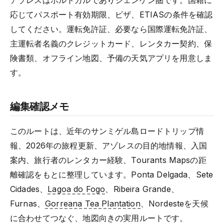
応じてパスポート有効期限、ビザ、ETIASの条件を確認
してください。運転免許証、必要なら国際運転免許証、
主運転者名義のクレジットカード、レンタカー契約、保
険書類、オフライン地図、予備の天気アプリを用意しま
す。
編集確認メモ
このルートは、近年のサンミゲル島ロードトリップ情
報、2026年の旅程更新、アゾレスの目的地情報、入国
案内、旅行者のレンタカー経験、Tourants Mapsの距
離確認をもとに整理しています。Ponta Delgada、Sete
Cidades、
Lagoa do Fogo
、Ribeira Grande、
Furnas、
Gorreana Tea Plantation
、Nordesteを天候
に合わせてつなぐ、地図向きの実用ルートです。