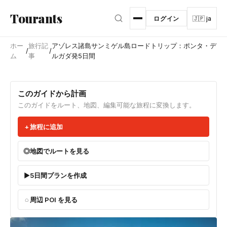
メインコンテンツへスキップ
Tourants
ログイン
🇯🇵 ja
ホー
旅行記
アゾレス諸島サンミゲル島ロードトリップ：ポンタ・デ
/
/
ム
事
ルガダ発5日間
このガイドから計画
このガイドをルート、地図、編集可能な旅程に変換します。
旅程に追加
地図でルートを見る
5日間プランを作成
周辺 POI を見る