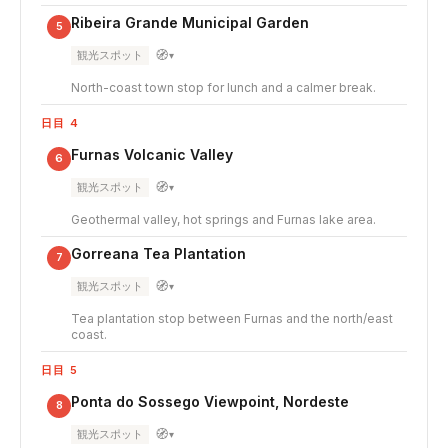
Ribeira Grande Municipal Garden
5
🧭
観光スポット
▾
North-coast town stop for lunch and a calmer break.
日目 4
Furnas Volcanic Valley
6
🧭
観光スポット
▾
Geothermal valley, hot springs and Furnas lake area.
Gorreana Tea Plantation
7
🧭
観光スポット
▾
Tea plantation stop between Furnas and the north/east
coast.
日目 5
Ponta do Sossego Viewpoint, Nordeste
8
🧭
観光スポット
▾