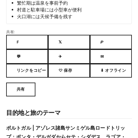
繁忙期は温泉を事前予約
村道と駐車場には小型車が便利
火口湖には天候予備を残す
共有:
F
𝕏
𝙋
💬
✈
✉
リンクをコピー
♡ 保存
⬇ オフライン
共有
目的地と旅のテーマ
ポルトガル | アゾレス諸島サンミゲル島ロードトリッ
プ：ポンタ・デルガダからセテ・シダデス、ラゴア・