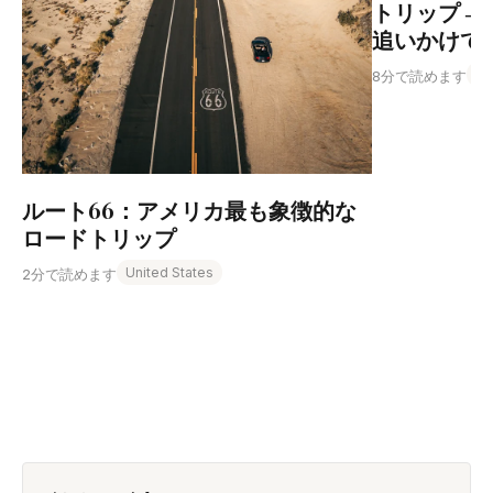
トリップ ― 
追いかけて
No
8分で読めます
ルート66：アメリカ最も象徴的な
ロードトリップ
United States
2分で読めます