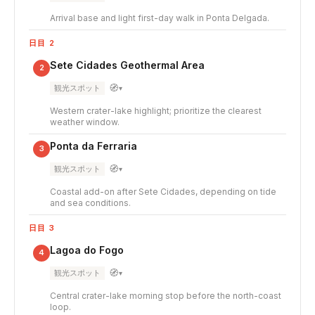
Arrival base and light first-day walk in Ponta Delgada.
日目 2
Sete Cidades Geothermal Area
2
🧭
観光スポット
▾
Western crater-lake highlight; prioritize the clearest
weather window.
Ponta da Ferraria
3
🧭
観光スポット
▾
Coastal add-on after Sete Cidades, depending on tide
and sea conditions.
日目 3
Lagoa do Fogo
4
🧭
観光スポット
▾
Central crater-lake morning stop before the north-coast
loop.