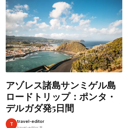
アゾレス諸島サンミゲル島
ロードトリップ：ポンタ・
デルガダ発5日間
travel-editor
T
travel-editor 著