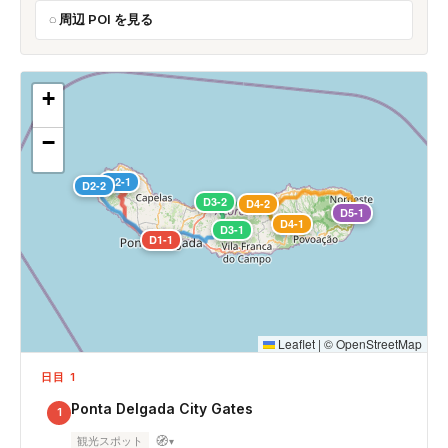
周辺 POI を見る
+
−
D2-1
D2-2
D3-2
D4-2
D5-1
D4-1
D3-1
D1-1
Leaflet
|
©
OpenStreetMap
日目 1
Ponta Delgada City Gates
1
🧭
観光スポット
▾