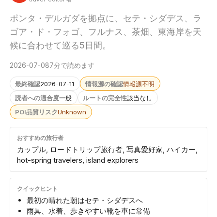
ポンタ・デルガダを拠点に、セテ・シダデス、ラ
ゴア・ド・フォゴ、フルナス、茶畑、東海岸を天
候に合わせて巡る5日間。
2026-07-08
7分で読めます
最終確認
2026-07-11
情報源の確認
情報源不明
読者への適合度
一般
ルートの完全性
該当なし
POI品質リスク
Unknown
おすすめの旅行者
カップル, ロードトリップ旅行者, 写真愛好家, ハイカー,
hot-spring travelers, island explorers
クイックヒント
最初の晴れた朝はセテ・シダデスへ
雨具、水着、歩きやすい靴を車に常備