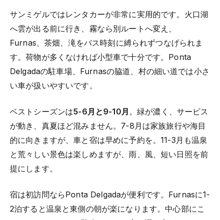
サンミゲルではレンタカーが非常に実用的です。火口湖
へ雲が出る前に行き、霧なら別ルートへ変え、
Furnas、茶畑、滝をバス時刻に縛られずつなげられま
す。荷物が多くなければ小型車で十分です。Ponta
Delgadaの駐車場、Furnasの脇道、村の細い道では小さ
い車が扱いやすいです。
ベストシーズンは
5-6月と9-10月
。緑が濃く、サービス
が動き、真夏ほど混みません。7-8月は家族旅行や海目
的に向きますが、車と宿は早めに予約を。11-3月も温泉
と荒々しい景色は楽しめますが、雨、風、短い日照を前
提にします。
宿は初訪問ならPonta Delgadaが便利です。Furnasに1-
2泊すると温泉と東側の朝が楽になります。中心部にこ