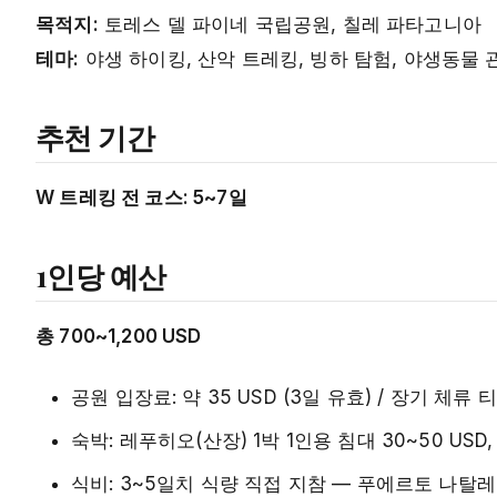
목적지:
토레스 델 파이네 국립공원, 칠레 파타고니아
테마:
야생 하이킹, 산악 트레킹, 빙하 탐험, 야생동물 
추천 기간
W 트레킹 전 코스: 5~7일
1인당 예산
총 700~1,200 USD
공원 입장료: 약 35 USD (3일 유효) / 장기 체류
숙박: 레푸히오(산장) 1박 1인용 침대 30~50 USD, 
식비: 3~5일치 식량 직접 지참 — 푸에르토 나탈레스