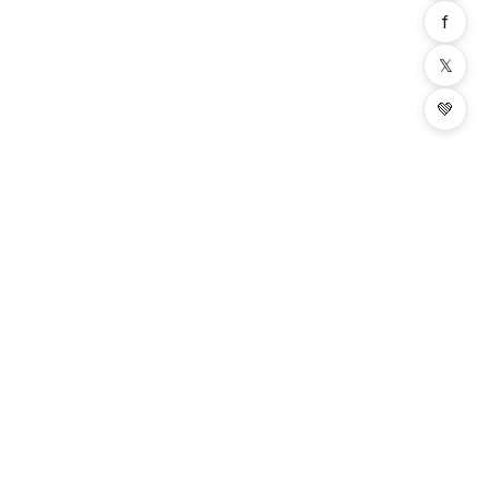
f
𝕏
💚