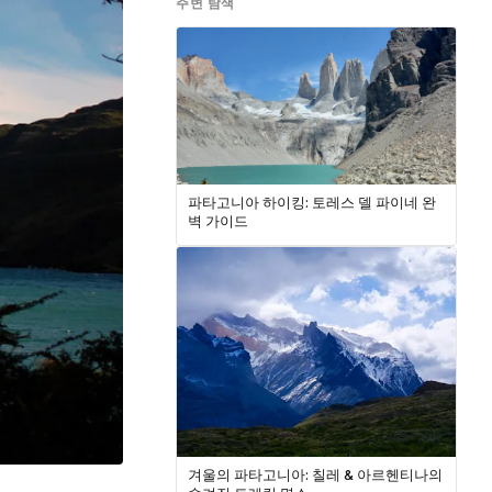
주변 탐색
파타고니아 하이킹: 토레스 델 파이네 완
벽 가이드
겨울의 파타고니아: 칠레 & 아르헨티나의