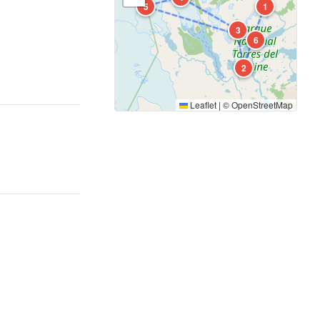
5
1
3
6
2
Leaflet
|
©
OpenStreetMap