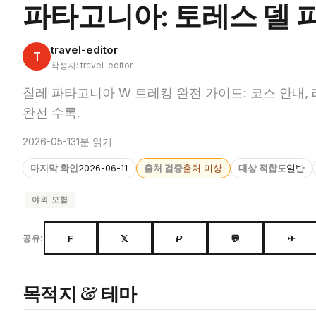
파타고니아: 토레스 델 
travel-editor
T
작성자: travel-editor
칠레 파타고니아 W 트레킹 완전 가이드: 코스 안내,
완전 수록.
2026-05-13
1분 읽기
마지막 확인
2026-06-11
출처 검증
출처 미상
대상 적합도
일반
야외 모험
F
𝕏
𝙋
💬
✈
공유:
목적지 & 테마