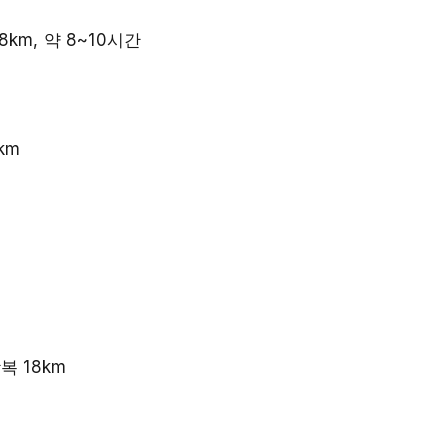
km, 약 8~10시간
km
복 18km