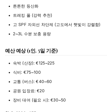
튼튼한 등산화
트레킹 폴 (강력 추천)
고 SPF 자외선 차단제 (고도에서 햇빛이 강렬함)
2~3L 수분 보충 용량
예산 예상 (1인, 5일 기준)
숙박 (산장): €125~225
식비: €75~100
교통 (버스): €40~60
공원 입장료: €20
장비 대여 (필요 시): €30~50