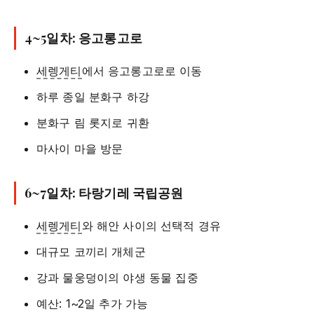
4~5일차: 응고롱고로
세렝게티
에서 응고롱고로로 이동
하루 종일 분화구 하강
분화구 림 롯지로 귀환
마사이 마을 방문
6~7일차: 타랑기레 국립공원
세렝게티
와 해안 사이의 선택적 경유
대규모 코끼리 개체군
강과 물웅덩이의 야생 동물 집중
예산: 1~2일 추가 가능