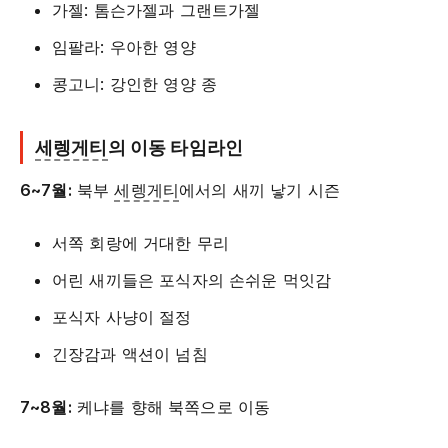
가젤: 톰슨가젤과 그랜트가젤
임팔라: 우아한 영양
콩고니: 강인한 영양 종
세렝게티
의 이동 타임라인
6~7월:
북부
세렝게티
에서의 새끼 낳기 시즌
서쪽 회랑에 거대한 무리
어린 새끼들은 포식자의 손쉬운 먹잇감
포식자 사냥이 절정
긴장감과 액션이 넘침
7~8월:
케냐를 향해 북쪽으로 이동