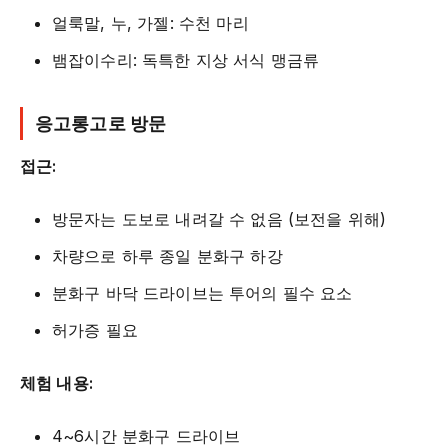
얼룩말, 누, 가젤: 수천 마리
뱀잡이수리: 독특한 지상 서식 맹금류
응고롱고로 방문
접근:
방문자는 도보로 내려갈 수 없음 (보전을 위해)
차량으로 하루 종일 분화구 하강
분화구 바닥 드라이브는 투어의 필수 요소
허가증 필요
체험 내용:
4~6시간 분화구 드라이브