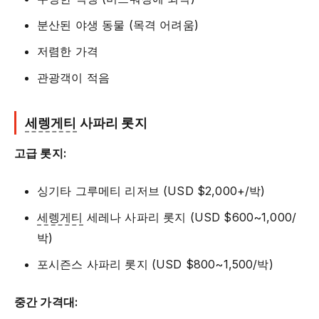
분산된 야생 동물 (목격 어려움)
저렴한 가격
관광객이 적음
세렝게티
사파리 롯지
고급 롯지:
싱기타 그루메티 리저브 (USD $2,000+/박)
세렝게티
세레나 사파리 롯지 (USD $600~1,000/
박)
포시즌스 사파리 롯지 (USD $800~1,500/박)
중간 가격대: