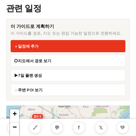
관련 일정
이 가이드로 계획하기
이 가이드를 경로, 지도 또는 편집 가능한 일정으로 전환하세요.
일정에 추가
지도에서 경로 보기
7일 플랜 생성
주변 POI 보기
+
D1-1
D3-1
D2-1
−
L
🔗
💬
f
𝕏
💚
D4-1
D5-1