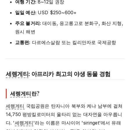
여행 기간:
8~12일 권장
일일 예산:
USD $250~600+
주요 볼거리:
대이동, 응고롱고로 분화구, 화산 지형,
원시 해변
교통편:
다르에스살람 또는 킬리만자로 국제공항
세렝게티
: 아프리카 최고의 야생 동물 경험
세렝게티
란?
세렝게티
국립공원은 탄자니아 북부와 케냐 남부에 걸쳐
14,750 평방킬로미터의 울타리 없는 대자연을 아우릅니
다. '
세렝게티
'라는 이름은 마사이어 'siringet'에서 유래