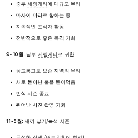
중부
세렝게티
에 대규모 무리
마사이 마라로 향하는 중
지속적인 포식자 활동
전반적으로 좋은 목격 기회
9~10월:
남부
세렝게티
로 귀환
응고롱고로 보존 지역의 무리
새로 돋아난 풀을 뜯어먹음
번식 시즌 종료
뛰어난 사진 촬영 기회
11~5월:
새끼 낳기/녹색 시즌
무성한 식생 (버드워칭에 최적)