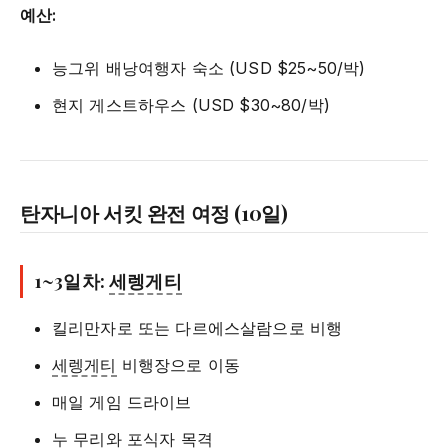
예산:
능그위 배낭여행자 숙소 (USD $25~50/박)
현지 게스트하우스 (USD $30~80/박)
탄자니아 서킷 완전 여정 (10일)
1~3일차:
세렝게티
킬리만자로 또는 다르에스살람으로 비행
세렝게티
비행장으로 이동
매일 게임 드라이브
누 무리와 포식자 목격