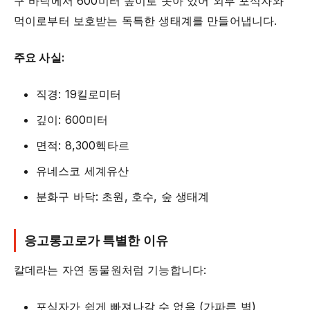
구 바닥에서 600미터 높이로 솟아 있어 외부 포식자와
먹이로부터 보호받는 독특한 생태계를 만들어냅니다.
주요 사실:
직경: 19킬로미터
깊이: 600미터
면적: 8,300헥타르
유네스코 세계유산
분화구 바닥: 초원, 호수, 숲 생태계
응고롱고로가 특별한 이유
칼데라는 자연 동물원처럼 기능합니다:
포식자가 쉽게 빠져나갈 수 없음 (가파른 벽)