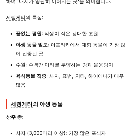
하며 '대지가 영원히 이어지는 곳'을 의미합니다.
세렝게티
의 특징:
끝없는 평원:
식생이 적은 광대한 초원
야생 동물 밀도:
아프리카에서 대형 동물이 가장 많
이 집중된 곳
수원:
수백만 마리를 부양하는 강과 물웅덩이
육식동물 집중:
사자, 표범, 치타, 하이에나가 매우
많음
세렝게티
의 야생 동물
상주 종:
사자 (3,000마리 이상): 가장 많은 포식자