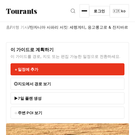
본문으로 건너뛰기
Tourants
로그인
🇰🇷 ko
홈
/
여행 기사
/
탄자니아 사파리 서킷: 세렝게티, 응고롱고로 & 잔지바르
이 가이드로 계획하기
이 가이드를 경로, 지도 또는 편집 가능한 일정으로 전환하세요.
일정에 추가
지도에서 경로 보기
7일 플랜 생성
주변 POI 보기