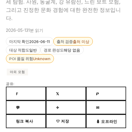
세 탐험. 사원, 동굴계, 강 유람선, 느린 보트 모험,
그리고 진정한 문화 경험에 대한 완전한 정보입니
다.
2026-05-13
1분 읽기
마지막 확인
2026-06-11
출처 검증
출처 미상
대상 적합도
일반
경로 완성도
해당 없음
POI 품질 위험
Unknown
야외 모험
공유:
F
𝕏
𝙋
💬
✈
✉
링크 복사
♡ 저장
⬇ 오프라인