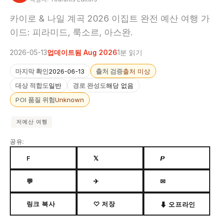
카이로 & 나일 계곡 2026 이집트 완전 예산 여행 가
이드: 피라미드, 룩소르, 아스완.
2026-05-13
업데이트됨 Aug 2026
1분 읽기
마지막 확인
2026-06-13
출처 검증
출처 미상
대상 적합도
일반
경로 완성도
해당 없음
POI 품질 위험
Unknown
저예산 여행
공유:
F
𝕏
𝙋
💬
✈
✉
링크 복사
♡ 저장
⬇ 오프라인