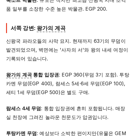
룩소르 박물관
: 규모는 작지만 최고급 신왕국 시대 조각
품 일부를 소장한 수준 높은 박물관. EGP 200.
서쪽 강변:
왕가의 계곡
신왕국 파라오들의 사막 묘지. 현재까지 63기의 무덤이
발견되었으며, 벽면에는 '사자의 서'와 왕의 내세 여정이
기록되어 있습니다.
왕가의 계곡
통합 입장권
: EGP 360(무덤 3기 포함). 투탕
카멘 무덤(EGP 400), 람세스 5세·6세 무덤(EGP 100),
세티 1세 무덤(EGP 500)은 별도 구매.
람세스 4세 무덤
: 통합 입장권에 흔히 포함됩니다. 매장
실 천장에 그려진 놀라운 천문도가 압권입니다.
투탕카멘 무덤
: 예상보다 소박한 편이지만(유물은 GEM