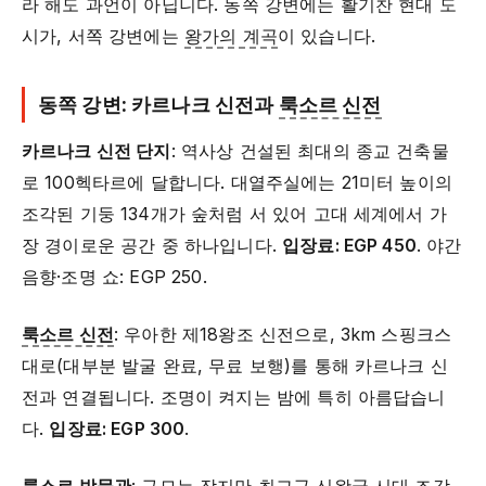
라 해도 과언이 아닙니다. 동쪽 강변에는 활기찬 현대 도
시가, 서쪽 강변에는
왕가의 계곡
이 있습니다.
동쪽 강변: 카르나크 신전과
룩소르 신전
카르나크 신전 단지
: 역사상 건설된 최대의 종교 건축물
로 100헥타르에 달합니다. 대열주실에는 21미터 높이의
조각된 기둥 134개가 숲처럼 서 있어 고대 세계에서 가
장 경이로운 공간 중 하나입니다.
입장료: EGP 450
. 야간
음향·조명 쇼: EGP 250.
룩소르 신전
: 우아한 제18왕조 신전으로, 3km 스핑크스
대로(대부분 발굴 완료, 무료 보행)를 통해 카르나크 신
전과 연결됩니다. 조명이 켜지는 밤에 특히 아름답습니
다.
입장료: EGP 300
.