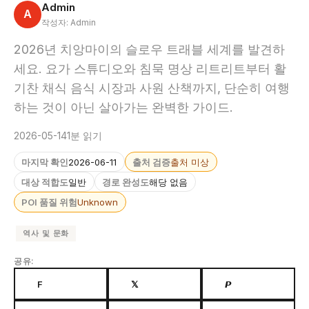
Admin
A
작성자: Admin
2026년 치앙마이의 슬로우 트래블 세계를 발견하
세요. 요가 스튜디오와 침묵 명상 리트리트부터 활
기찬 채식 음식 시장과 사원 산책까지, 단순히 여행
하는 것이 아닌 살아가는 완벽한 가이드.
2026-05-14
1분 읽기
마지막 확인
2026-06-11
출처 검증
출처 미상
대상 적합도
일반
경로 완성도
해당 없음
POI 품질 위험
Unknown
역사 및 문화
공유:
F
𝕏
𝙋