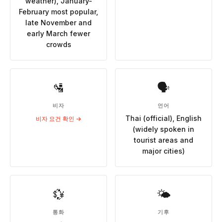
weather), January-
February most popular,
late November and
early March fewer
crowds
🛂
🗣
비자
언어
Thai (official), English
비자 요건 확인 →
(widely spoken in
tourist areas and
major cities)
💱
🌤
통화
기후