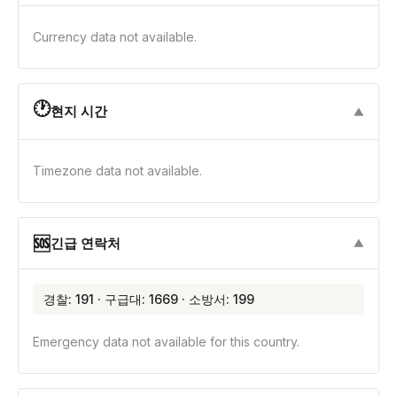
Currency data not available.
🕐
현지 시간
▼
Timezone data not available.
🆘
긴급 연락처
▼
경찰: 191 · 구급대: 1669 · 소방서: 199
Emergency data not available for this country.