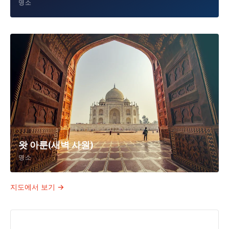
명소
왓 아룬(새벽 사원)
명소
지도에서 보기 →