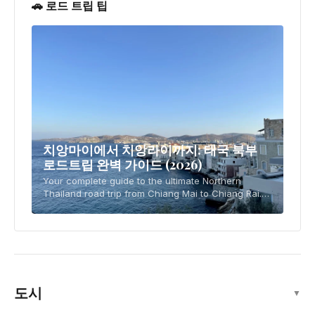
🚗 로드 트립 팁
치앙마이에서 치앙라이까지: 태국 북부
로드트립 완벽 가이드 (2026)
Your complete guide to the ultimate Northern
Thailand road trip from Chiang Mai to Chiang Rai.
Covers driving essentials, 4-5 day itinerary, temple
visits, local cuisine, practical tips, and
도시
▼