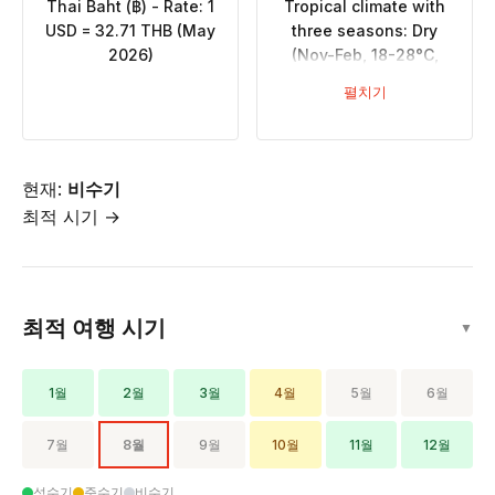
Thai Baht (฿) - Rate: 1
Tropical climate with
USD = 32.71 THB (May
three seasons: Dry
2026)
(Nov-Feb, 18-28°C,
minimal rainfall), Hot
펼치기
(Mar-May, 25-35°C,
very hot), Rainy (May-
Oct, high humidity,
September wettest)
현재:
비수기
최적 시기 →
최적 여행 시기
▼
1월
2월
3월
4월
5월
6월
7월
8월
9월
10월
11월
12월
성수기
준수기
비수기