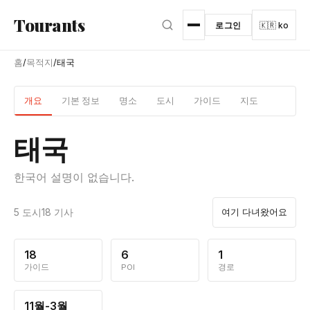
본문으로 건너뛰기
Tourants
로그인
🇰🇷 ko
홈
/
목적지
/
태국
개요
기본 정보
명소
도시
가이드
지도
태국
한국어 설명이 없습니다.
5 도시
18 기사
여기 다녀왔어요
18
6
1
가이드
POI
경로
11월-3월