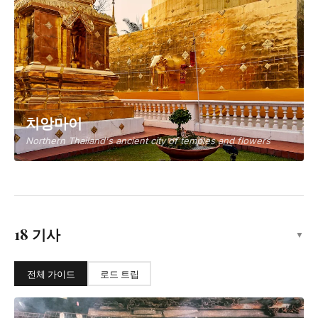
치앙마이
Northern Thailand's ancient city of temples and flowers
18 기사
▼
전체 가이드
로드 트립