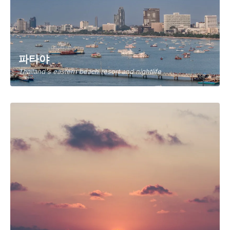
파타야
Thailand's eastern beach resort and nightlife