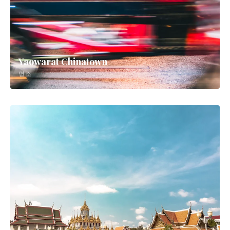
Yaowarat Chinatown
명소