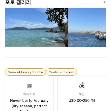
포토 갤러리
▼
Source
Missing Source
Confidence
Low
📅
💰
최적 시기
예산
November to February
USD 30–250 /일
(dry season, perfect