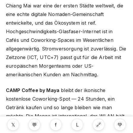
Chiang Mai war eine der ersten Städte weltweit, die
eine echte digitale Nomaden-Gemeinschaft
entwickelte, und das Ökosystem ist reif.
Hochgeschwindigkeits-Glasfaser-Internet ist in
Cafés und Coworking-Spaces im Wesentlichen
allgegenwärtig. Stromversorgung ist zuverlässig. Die
Zeitzone (ICT, UTC+7) passt gut für die Arbeit mit
europäischen Morgenteams oder US-
amerikanischen Kunden am Nachmittag.
CAMP Coffee by Maya
bleibt der ikonische
kostenlose Coworking-Spot — 24 Stunden, ein
Getränk kaufen und so lange bleiben wie man
möchte. Die Menge ist international, das WLAN hält
𝕏
💬
f
L
🔗
💚
unter Last stand und die Klimaanlage ist aggressiv.