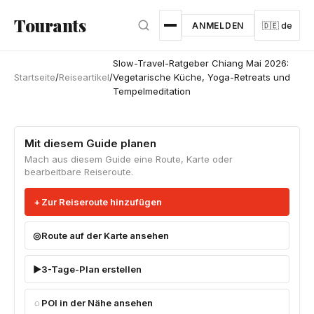
Zum Hauptinhalt springen
Tourants
ANMELDEN
🇩🇪 de
Slow-Travel-Ratgeber Chiang Mai 2026:
Startseite
/
Reiseartikel
/
Vegetarische Küche, Yoga-Retreats und
Tempelmeditation
Mit diesem Guide planen
Mach aus diesem Guide eine Route, Karte oder
bearbeitbare Reiseroute.
Zur Reiseroute hinzufügen
Route auf der Karte ansehen
3-Tage-Plan erstellen
POI in der Nähe ansehen