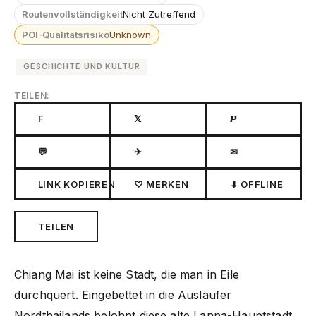
Routenvollständigkeit
Nicht Zutreffend
POI-Qualitätsrisiko
Unknown
GESCHICHTE UND KULTUR
TEILEN:
F
𝕏
𝙋
💬
✈
✉
LINK KOPIEREN
♡ MERKEN
⬇ OFFLINE
TEILEN
Chiang Mai ist keine Stadt, die man in Eile
durchquert. Eingebettet in die Ausläufer
Nordthailands belohnt diese alte Lanna-Hauptstadt