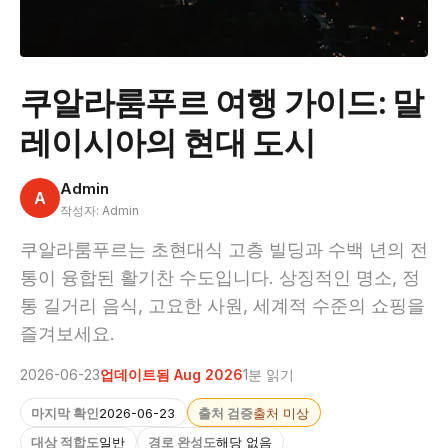
쿠알라룸푸르 여행 가이드: 말
레이시아의 현대 도시
Admin
A
작성자: Admin
쿠알라룸푸르는 초현대식 고층 빌딩과 수백 년의 전
통이 융합된 활기찬 수도입니다. 상징적인 명소, 정
통 길거리 음식, 고요한 사원, 세계적 수준의 쇼핑을
즐겨보세요.
2026-06-23
업데이트됨 Aug 2026
1분 읽기
마지막 확인
2026-06-23
출처 검증
출처 미상
대상 적합도
일반
경로 완성도
해당 없음