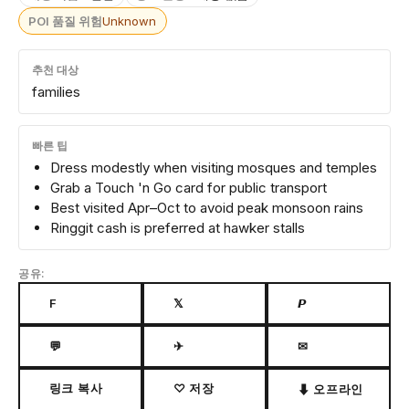
POI 품질 위험
Unknown
추천 대상
families
빠른 팁
Dress modestly when visiting mosques and temples
Grab a Touch 'n Go card for public transport
Best visited Apr–Oct to avoid peak monsoon rains
Ringgit cash is preferred at hawker stalls
공유:
F
𝕏
𝙋
💬
✈
✉
링크 복사
♡ 저장
⬇ 오프라인