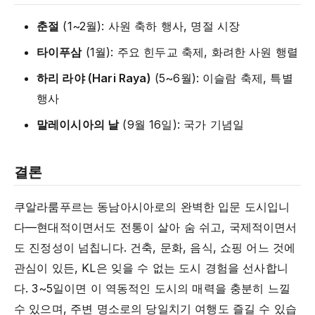
춘절
(1~2월): 사원 축하 행사, 명절 시장
타이푸삼
(1월): 주요 힌두교 축제, 화려한 사원 행렬
하리 라야 (Hari Raya)
(5~6월): 이슬람 축제, 특별
행사
말레이시아의 날
(9월 16일): 국가 기념일
결론
쿠알라룸푸르는 동남아시아로의 완벽한 입문 도시입니
다—현대적이면서도 전통이 살아 숨 쉬고, 국제적이면서
도 진정성이 넘칩니다. 건축, 문화, 음식, 쇼핑 어느 것에
관심이 있든, KL은 잊을 수 없는 도시 경험을 선사합니
다. 3~5일이면 이 역동적인 도시의 매력을 충분히 느낄
수 있으며, 주변 명소로의 당일치기 여행도 즐길 수 있습