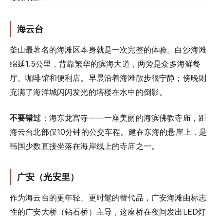
海云台
釜山最著名的海滩区本身就是一次完整的体验。白沙海滩
绵延1.5公里，背靠繁华的滨海大道，两旁是众多海鲜餐
厅、咖啡馆和便利店。早晨沿着海滩散步很宁静；傍晚则
充满了海洋城闪闪发光的塔楼在水中的倒影。
不要错过
：海东龙宫寺——一座美丽的海滨佛教寺庙，距
海云台北部仅10分钟的公交车程。建在东海的悬崖上，是
韩国少数直接坐落在海岸线上的寺庙之一。
广安（光安里）
作为海云台的更年轻、更时髦的替代品，广安海滩由标志
性的广安大桥（钻石桥）主导，这座桥在夜间发出LED灯