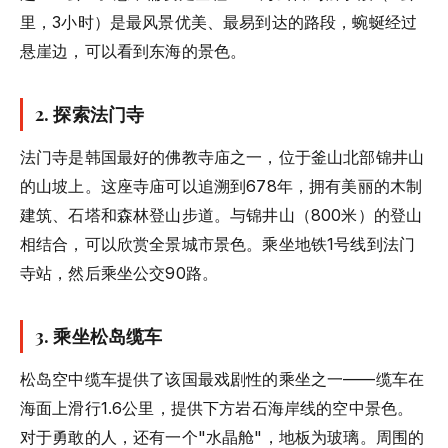
里，3小时）是最风景优美、最易到达的路段，蜿蜒经过
悬崖边，可以看到东海的景色。
2. 探索法门寺
法门寺是韩国最好的佛教寺庙之一，位于釜山北部锦井山
的山坡上。这座寺庙可以追溯到678年，拥有美丽的木制
建筑、石塔和森林登山步道。与锦井山（800米）的登山
相结合，可以欣赏全景城市景色。乘坐地铁1号线到法门
寺站，然后乘坐公交90路。
3. 乘坐松岛缆车
松岛空中缆车提供了该国最戏剧性的乘坐之一——缆车在
海面上滑行1.6公里，提供下方岩石海岸线的空中景色。
对于勇敢的人，还有一个"水晶舱"，地板为玻璃。周围的