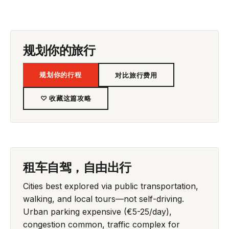
规划你的旅行
规划你的行程
对比旅行费用
♡ 收藏这篇攻略
租车自驾，自由出行
Cities best explored via public transportation,
walking, and local tours—not self-driving.
Urban parking expensive (€5-25/day),
congestion common, traffic complex for