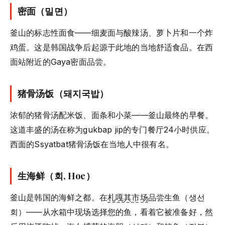
密面（밀면）
釜山的标志性面食——细麦面与酸辣汤、萝卜片和一个炸
鸡蛋。这是韩国战争后起源于此地的当地舒适食品。在西
面站附近的Gaya密面品尝。
猪骨汤饭（돼지국밥）
浓郁的猪骨汤配米饭、面条和小菜——釜山最终的早餐。
这道丰盛的汤在称为gukbap jip的专门餐厅24小时供应。
西面的Ssyatbat猪骨汤饭在当地人中很有名。
生海鲜（회, Hoe）
釜山是韩国的海鲜之都。在
札嘎其市场
品尝生鱼（생선
회）——从水箱中现场选择您的鱼，看着它被准备好，然