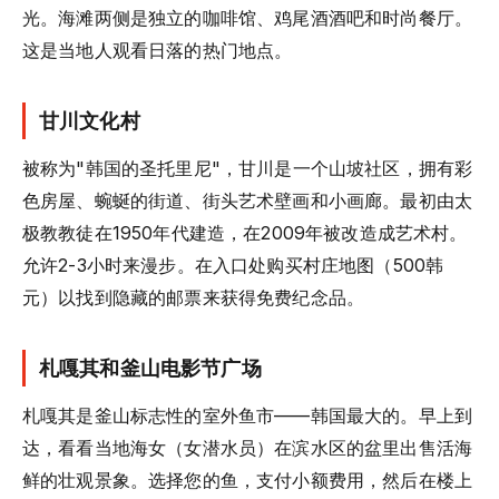
光。海滩两侧是独立的咖啡馆、鸡尾酒酒吧和时尚餐厅。
这是当地人观看日落的热门地点。
甘川文化村
被称为"韩国的圣托里尼"，甘川是一个山坡社区，拥有彩
色房屋、蜿蜒的街道、街头艺术壁画和小画廊。最初由太
极教教徒在1950年代建造，在2009年被改造成艺术村。
允许2-3小时来漫步。在入口处购买村庄地图（500韩
元）以找到隐藏的邮票来获得免费纪念品。
札嘎其和釜山电影节广场
札嘎其是釜山标志性的室外鱼市——韩国最大的。早上到
达，看看当地海女（女潜水员）在滨水区的盆里出售活海
鲜的壮观景象。选择您的鱼，支付小额费用，然后在楼上