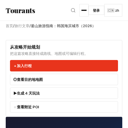
跳转到主内容
Tourants
登录
🇨🇳 zh
首页
/
旅行文章
/
釜山旅游指南：韩国海滨城市（2026）
从攻略开始规划
把这篇攻略直接转成路线、地图或可编辑行程。
加入行程
查看目的地地图
生成 4 天玩法
查看附近 POI