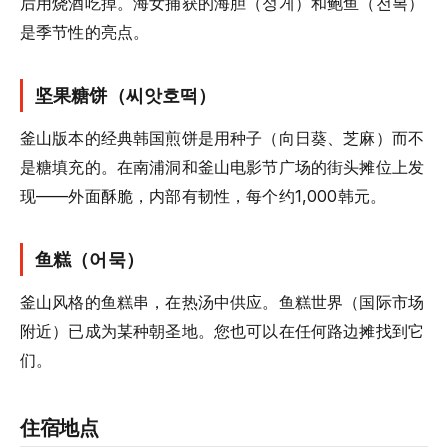
后用烧酒吃掉。海女捕获的海胆（성게）和鲍鱼（전복）
是季节性的亮点。
坚果糖饼（씨앗호떡）
釜山版本的经典韩国煎饼是用种子（向日葵、芝麻）而不
是糖填充的。在南浦洞和釜山电影节广场的街头摊位上发
现——外面酥脆，内部有韧性，每个约1,000韩元。
鱼糕（어묵）
釜山风格的鱼糕串，在热汤中供应。鱼糕世界（国际市场
附近）已成为某种朝圣地。您也可以在任何路边摊找到它
们。
住宿地点