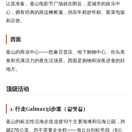
让其准备。釜山电影节广场就在附近，是城市的娱乐中
心，拥有经典的路边摊帐篷，供应年糕炒年糕、紫菜包饭
和豆饼。
西面
釜山的商业中心——想象百货店、地下购物中心、街头美
食和充满活力的夜生活场景。西面是购物和深夜进食的好
地方。
顶级活动
1. 行走Galmaegi步道（갈맷길）
釜山的标志性沿海步道连接10个主要海滩和沿海公园，跨
越278公里。您不需要走全程——海云台到松亭段（8公