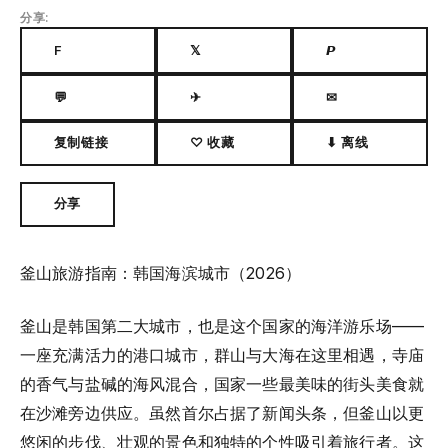
分享:
F
𝕏
𝙋
💬
✈
✉
复制链接
♡ 收藏
⬇ 离线
分享
釜山旅游指南：韩国海滨城市（2026）
釜山是韩国第二大城市，也是这个国家的海洋游乐场——
一座充满活力的港口城市，群山与大海在这里相遇，寺庙
的香气与盐碱的海风混合，国家一些最美味的街头美食就
在沙滩旁边供应。虽然首尔占据了新闻头条，但釜山以更
悠闲的步伐、壮观的景色和独特的个性吸引着旅行者。这