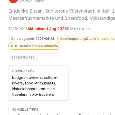
Von travel-editor
Entdecke Busan, Südkoreas Küstenstadt im Jahr 
Meeresfrüchtemärkte und Streetfood. Vollständige
2026-05-13
Aktualisiert Aug 2026
9 Min Lesezeit
Zuletzt geprüft
2026-06-12
Quellenprüfung
Quelle Unbekannt
POI-Qualitätsrisiko
Unknown
STADTFÜHRER
GEEIGNET FÜR
budget-travelers, culture-
lovers, food-enthusiasts,
Naturliebhaber, romantic-
travelers, solo-travelers
SCHNELLE TIPPS