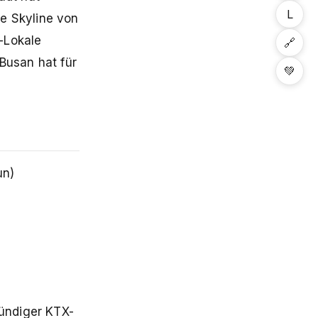
L
ie Skyline von
-Lokale
🔗
Busan hat für
💚
un)
tündiger KTX-