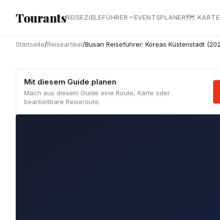
Zum Hauptinhalt springen
Tourants
REISEZIELE
FÜHRER
EVENTS
PLANER
🗺 KARTE
Startseite
/
Reiseartikel
/
Busan Reiseführer: Koreas Küstenstadt (20
Mit diesem Guide planen
Mach aus diesem Guide eine Route, Karte oder
bearbeitbare Reiseroute.