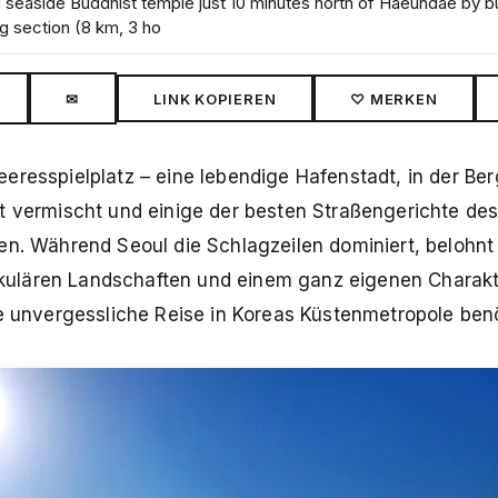
easide Buddhist temple just 10 minutes north of Haeundae by b
g section (8 km, 3 ho
✉
LINK KOPIEREN
♡ MERKEN
eresspielplatz – eine lebendige Hafenstadt, in der Be
ft vermischt und einige der besten Straßengerichte de
en. Während Seoul die Schlagzeilen dominiert, belohn
ulären Landschaften und einem ganz eigenen Charakte
ne unvergessliche Reise in Koreas Küstenmetropole ben