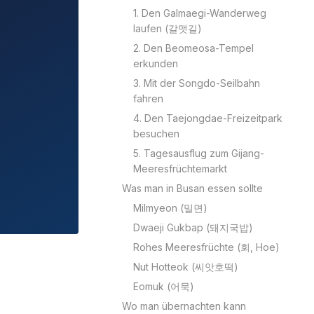
1. Den Galmaegi-Wanderweg
laufen (갈맷길)
2. Den Beomeosa-Tempel
erkunden
3. Mit der Songdo-Seilbahn
fahren
4. Den Taejongdae-Freizeitpark
besuchen
5. Tagesausflug zum Gijang-
Meeresfrüchtemarkt
Was man in Busan essen sollte
Milmyeon (밀면)
Dwaeji Gukbap (돼지국밥)
Rohes Meeresfrüchte (회, Hoe)
Nut Hotteok (씨앗호떡)
Eomuk (어묵)
Wo man übernachten kann