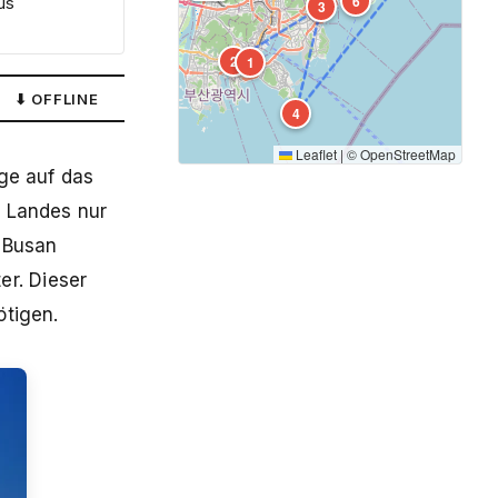
6
us
3
2
1
⬇ OFFLINE
4
Leaflet
|
©
OpenStreetMap
rge auf das
s Landes nur
t Busan
r. Dieser
ötigen.