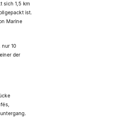
t sich 1,5 km
llgepackt ist.
von Marine
 nur 10
einer der
rücke
fés,
enuntergang.