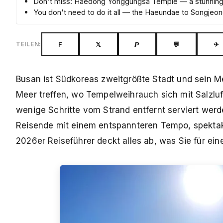
Don't miss: Haedong Yonggungsa Temple — a stunning s
You don't need to do it all — the Haeundae to Songjeon
F
𝕏
𝙋
💬
✈
TEILEN:
Busan ist Südkoreas zweitgrößte Stadt und sein Me
Meer treffen, wo Tempelweihrauch sich mit Salzlu
wenige Schritte vom Strand entfernt serviert werd
Reisende mit einem entspannteren Tempo, spektak
2026er Reiseführer deckt alles ab, was Sie für ei