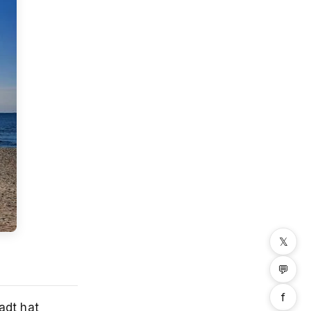
𝕏
💬
f
adt hat