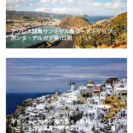
アゾレス諸島サンミゲル島ロードトリップ：
ポンタ・デルガダ発5日間
ギリシャ・エーゲ海の島々：終極のサントリ
ーニとミコノス夏のガイド (2026)