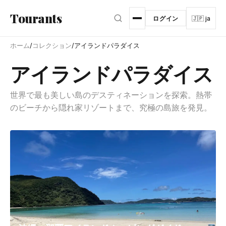
メインコンテンツへスキップ
Tourants
ログイン
🇯🇵 ja
ホーム
/
コレクション
/
アイランドパラダイス
アイランドパラダイス
世界で最も美しい島のデスティネーションを探索。熱帯
のビーチから隠れ家リゾートまで、究極の島旅を発見。