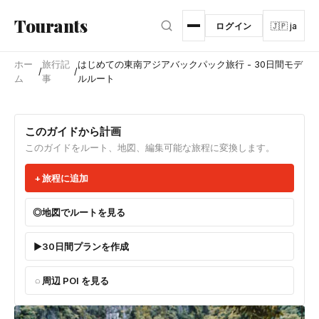
メインコンテンツへスキップ
Tourants
ログイン
🇯🇵 ja
ホー
旅行記
はじめての東南アジアバックパック旅行 - 30日間モデ
/
/
ム
事
ルルート
このガイドから計画
このガイドをルート、地図、編集可能な旅程に変換します。
旅程に追加
地図でルートを見る
30日間プランを作成
周辺 POI を見る