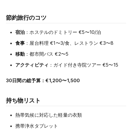
節約旅行のコツ
宿泊
：ホステルのドミトリー €5〜10/泊
食事
：屋台料理 €1〜3/食、レストラン €3〜8
移動
：都市間バス €2〜5
アクティビティ
：ガイド付き寺院ツアー €5〜15
30日間の総予算：€1,200〜1,500
持ち物リスト
熱帯気候に対応した軽量の衣類
携帯浄水タブレット