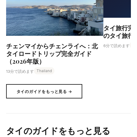
タイ旅行完全
のタイ旅行
チェンマイからチェンライへ：北
Th
6分で読めます
タイロードトリップ完全ガイド
（2026年版）
Thailand
13分で読めます
タイのガイドをもっと見る →
タイのガイドをもっと見る