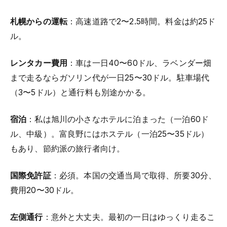
札幌からの運転
：高速道路で2〜2.5時間。料金は約25ド
ル。
レンタカー費用
：車は一日40〜60ドル、ラベンダー畑
まで走るならガソリン代が一日25〜30ドル。駐車場代
（3〜5ドル）と通行料も別途かかる。
宿泊
：私は旭川の小さなホテルに泊まった（一泊60ド
ル、中級）。富良野にはホステル（一泊25〜35ドル）
もあり、節約派の旅行者向け。
国際免許証
：必須。本国の交通当局で取得、所要30分、
費用20〜30ドル。
左側通行
：意外と大丈夫。最初の一日はゆっくり走るこ