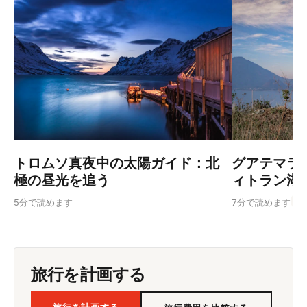
トロムソ真夜中の太陽ガイド：北
グアテマラ
極の昼光を追う
ィトラン湖
Gu
5分で読めます
7分で読めます
旅行を計画する
旅行を計画する