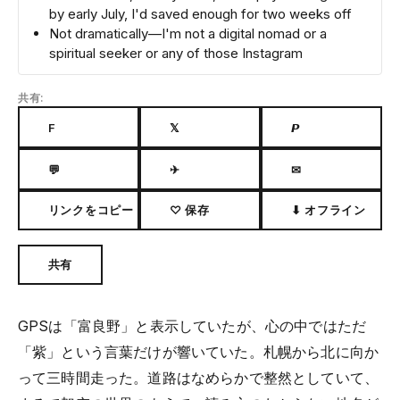
by early July, I'd saved enough for two weeks off
Not dramatically—I'm not a digital nomad or a
spiritual seeker or any of those Instagram
共有:
F
𝕏
𝙋
💬
✈
✉
リンクをコピー
♡ 保存
⬇ オフライン
共有
GPSは「富良野」と表示していたが、心の中ではただ
「紫」という言葉だけが響いていた。札幌から北に向か
って三時間走った。道路はなめらかで整然としていて、