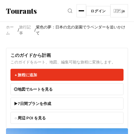
メインコンテンツへスキップ
Tourants
ログイン
🇯🇵 ja
ホー
旅行記
紫色の夢：日本の北の楽園でラベンダーを追いかけ
/
/
ム
事
て
このガイドから計画
このガイドをルート、地図、編集可能な旅程に変換します。
旅程に追加
地図でルートを見る
7日間プランを作成
周辺 POI を見る