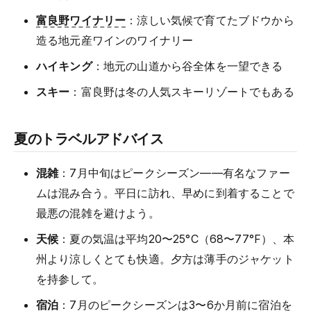
富良野ワイナリー
：涼しい気候で育てたブドウから
造る地元産ワインのワイナリー
ハイキング
：地元の山道から谷全体を一望できる
スキー
：富良野は冬の人気スキーリゾートでもある
夏のトラベルアドバイス
混雑
：7月中旬はピークシーズン——有名なファー
ムは混み合う。平日に訪れ、早めに到着することで
最悪の混雑を避けよう。
天候
：夏の気温は平均20〜25°C（68〜77°F）、本
州より涼しくとても快適。夕方は薄手のジャケット
を持参して。
宿泊
：7月のピークシーズンは3〜6か月前に宿泊を