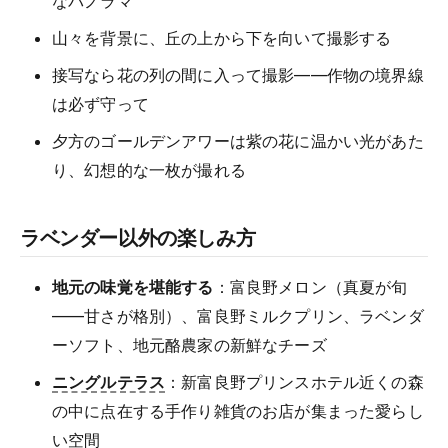
なパノラマ
山々を背景に、丘の上から下を向いて撮影する
接写なら花の列の間に入って撮影——作物の境界線
は必ず守って
夕方のゴールデンアワーは紫の花に温かい光があた
り、幻想的な一枚が撮れる
ラベンダー以外の楽しみ方
地元の味覚を堪能する
：富良野メロン（真夏が旬
——甘さが格別）、富良野ミルクプリン、ラベンダ
ーソフト、地元酪農家の新鮮なチーズ
ニングルテラス
：新富良野プリンスホテル近くの森
の中に点在する手作り雑貨のお店が集まった愛らし
い空間