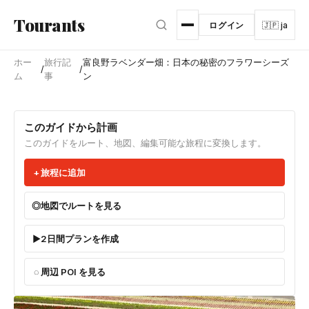
メインコンテンツへスキップ
Tourants
ログイン
🇯🇵 ja
ホー
旅行記
富良野ラベンダー畑：日本の秘密のフラワーシーズ
/
/
ム
事
ン
このガイドから計画
このガイドをルート、地図、編集可能な旅程に変換します。
旅程に追加
地図でルートを見る
2日間プランを作成
周辺 POI を見る