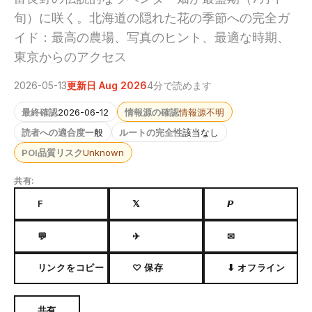
旬）に咲く。北海道の隠れた花の季節への完全ガ
イド：最高の農場、写真のヒント、最適な時期、
東京からのアクセス
2026-05-13
更新日 Aug 2026
4分で読めます
最終確認
2026-06-12
情報源の確認
情報源不明
読者への適合度
一般
ルートの完全性
該当なし
POI品質リスク
Unknown
共有:
F
𝕏
𝙋
💬
✈
✉
リンクをコピー
♡ 保存
⬇ オフライン
共有