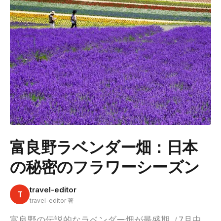
富良野ラベンダー畑：日本
の秘密のフラワーシーズン
travel-editor
T
travel-editor 著
富良野の伝説的なラベンダー畑が最盛期（7月中