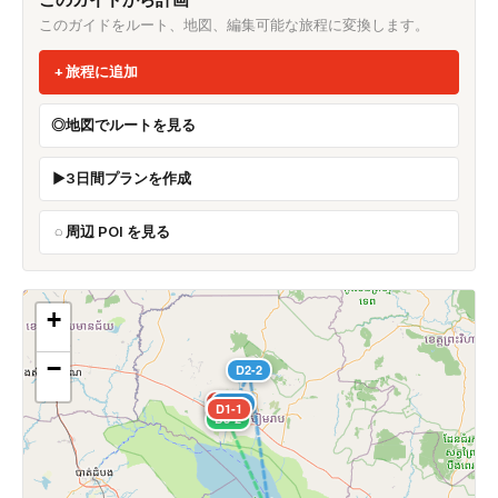
このガイドをルート、地図、編集可能な旅程に変換します。
旅程に追加
地図でルートを見る
3日間プランを作成
周辺 POI を見る
+
−
D2-2
D1-2
D2-1
D1-3
D1-1
D3-2