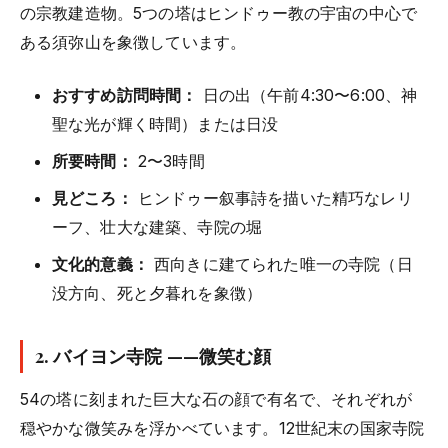
の宗教建造物。5つの塔はヒンドゥー教の宇宙の中心で
ある須弥山を象徴しています。
おすすめ訪問時間：
日の出（午前4:30〜6:00、神
聖な光が輝く時間）または日没
所要時間：
2〜3時間
見どころ：
ヒンドゥー叙事詩を描いた精巧なレリ
ーフ、壮大な建築、寺院の堀
文化的意義：
西向きに建てられた唯一の寺院（日
没方向、死と夕暮れを象徴）
2.
バイヨン寺院
——微笑む顔
54の塔に刻まれた巨大な石の顔で有名で、それぞれが
穏やかな微笑みを浮かべています。12世紀末の国家寺院