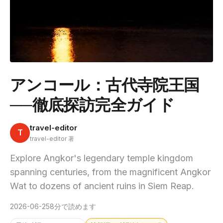
アンコール：古代寺院王国
──徹底探訪完全ガイド
travel-editor
T
travel-editor 著
Explore Angkor's legendary temple kingdom
spanning centuries, from the magnificent Angkor
Wat to dozens of ancient ruins in Siem Reap.
2026-06-25
8分で読めます