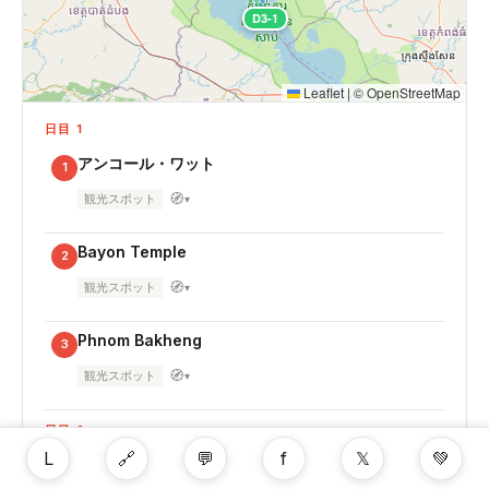
D3-1
Leaflet
|
©
OpenStreetMap
日目 1
アンコール・ワット
1
🧭
観光スポット
▾
Bayon Temple
2
🧭
観光スポット
▾
Phnom Bakheng
3
🧭
観光スポット
▾
日目 2
L
🔗
💬
f
𝕏
💚
タ・プローム寺院
4