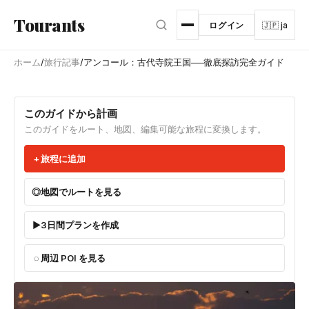
メインコンテンツへスキップ
Tourants
ログイン
🇯🇵 ja
ホーム
/
旅行記事
/
アンコール：古代寺院王国──徹底探訪完全ガイド
このガイドから計画
このガイドをルート、地図、編集可能な旅程に変換します。
旅程に追加
地図でルートを見る
3日間プランを作成
周辺 POI を見る