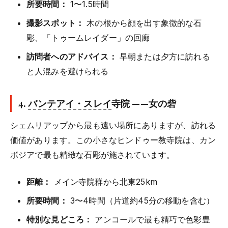
所要時間：
1〜1.5時間
撮影スポット：
木の根から顔を出す象徴的な石
彫、「トゥームレイダー」の回廊
訪問者へのアドバイス：
早朝または夕方に訪れる
と人混みを避けられる
4.
バンテアイ・スレイ
寺院
——女の砦
シェムリアップから最も遠い場所にありますが、訪れる
価値があります。この小さなヒンドゥー教寺院は、カン
ボジアで最も精緻な石彫が施されています。
距離：
メイン寺院群から北東25km
所要時間：
3〜4時間（片道約45分の移動を含む）
特別な見どころ：
アンコールで最も精巧で色彩豊