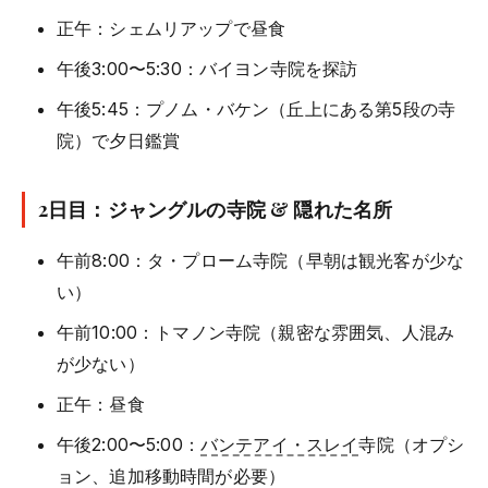
正午：シェムリアップで昼食
午後3:00〜5:30：バイヨン寺院を探訪
午後5:45：プノム・バケン（丘上にある第5段の寺
院）で夕日鑑賞
2日目：ジャングルの寺院 & 隠れた名所
午前8:00：タ・プローム寺院（早朝は観光客が少な
い）
午前10:00：トマノン寺院（親密な雰囲気、人混み
が少ない）
正午：昼食
午後2:00〜5:00：
バンテアイ・スレイ
寺院（オプシ
ョン、追加移動時間が必要）