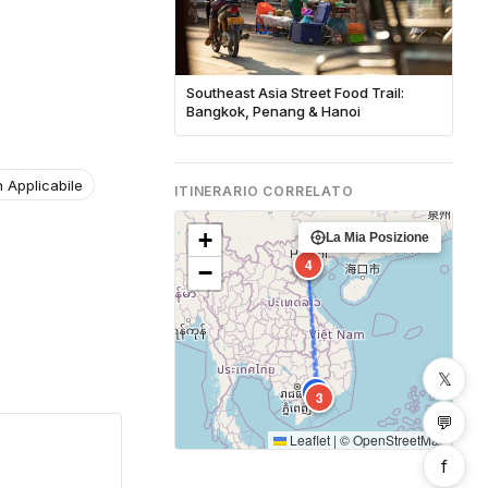
Southeast Asia Street Food Trail:
Bangkok, Penang & Hanoi
 Applicabile
ITINERARIO CORRELATO
+
La Mia Posizione
1
4
−
𝕏
2
3
💬
Leaflet
|
©
OpenStreetMap
f