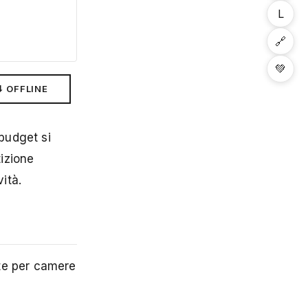
L
🔗
💚
⬇ OFFLINE
 budget si
izione
ità.
tte per camere