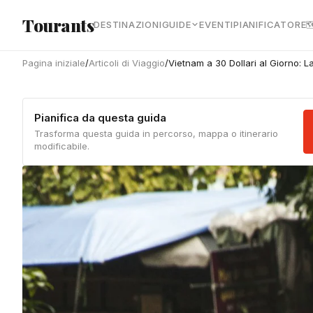
Vai al contenuto principale
Tourants
DESTINAZIONI
GUIDE
EVENTI
PIANIFICATORE

Pagina iniziale
/
Articoli di Viaggio
/
Vietnam a 30 Dollari al Giorno: 
Pianifica da questa guida
Trasforma questa guida in percorso, mappa o itinerario
modificabile.