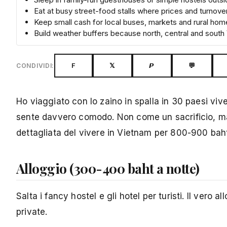
Eat at busy street-food stalls where prices and turnover
Keep small cash for local buses, markets and rural ho
Build weather buffers because north, central and south
F
𝕏
𝙋
💬
CONDIVIDI:
Ho viaggiato con lo zaino in spalla in 30 paesi viv
sente davvero comodo. Non come un sacrificio, ma 
dettagliata del vivere in Vietnam per 800-900 baht a
Alloggio (300-400 baht a notte)
Salta i fancy hostel e gli hotel per turisti. Il ve
private.