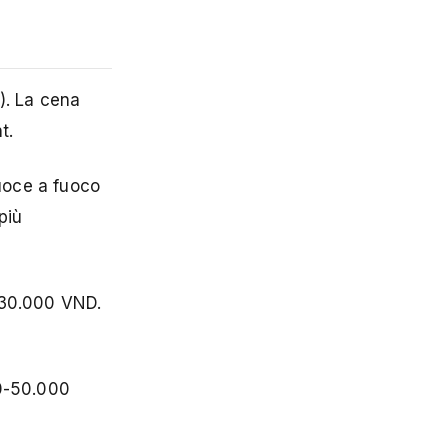
). La cena
t.
uoce a fuoco
più
0-30.000 VND.
00-50.000