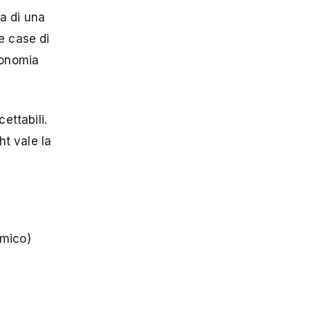
a di una
e case di
conomia
ettabili.
t vale la
omico)