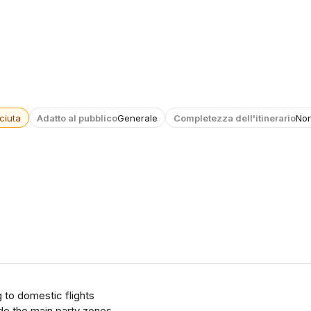
ciuta
Adatto al pubblico
Generale
Completezza dell'itinerario
Non
 to domestic flights
ide the main party zones