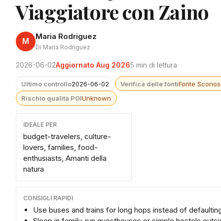
Viaggiatore con Zaino
Maria Rodriguez
M
Di Maria Rodriguez
2026-06-02
Aggiornato Aug 2026
5 min di lettura
Ultimo controllo
2026-06-02
Verifica delle fonti
Fonte Sconos
Rischio qualità POI
Unknown
IDEALE PER
budget-travelers, culture-
lovers, families, food-
enthusiasts, Amanti della
natura
CONSIGLI RAPIDI
Use buses and trains for long hops instead of defaulting
Sleep in family-run guesthouses or simple hostels outs