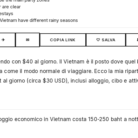
 are clear
mestays
 Vietnam have different rainy seasons
✈
✉
COPIA LINK
♡ SALVA
endo con $40 al giorno. Il Vietnam è il posto dove quel
come il modo normale di viaggiare. Ecco la mia ripart
l giorno (circa $30 USD), inclusi alloggio, cibo e attiv
ro alloggio economico in Vietnam costa 150-250 baht a no