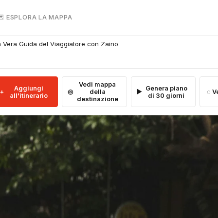
 ESPLORA LA MAPPA
La Vera Guida del Viaggiatore con Zaino
Vedi mappa
Aggiungi
Genera piano
della
V
all'itinerario
di 30 giorni
destinazione