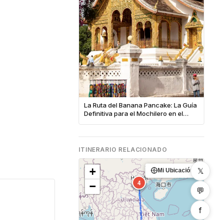
La Ruta del Banana Pancake: La Guía
Definitiva para el Mochilero en el
Sudeste Asiático
ITINERARIO RELACIONADO
+
𝕏
Mi Ubicación
1
4
−
💬
f