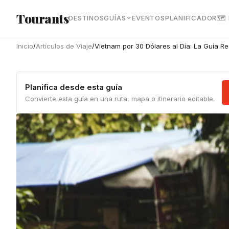
Ir al contenido principal
Tourants
DESTINOS
GUÍAS
EVENTOS
PLANIFICADOR
🗺
Inicio
/
Artículos de Viaje
/
Vietnam por 30 Dólares al Día: La Guía Re
Planifica desde esta guía
Convierte esta guía en una ruta, mapa o itinerario editable.