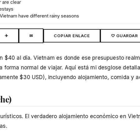
 are clear
mestays
 Vietnam have different rainy seasons
✈
✉
COPIAR ENLACE
♡ GUARDAR
on $40 al día. Vietnam es donde ese presupuesto real
 forma normal de viajar. Aquí está mi desglose detalla
amente $30 USD), incluyendo alojamiento, comida y ac
che)
 turísticos. El verdadero alojamiento económico en Vie
as.