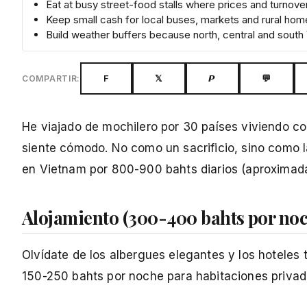
Eat at busy street-food stalls where prices and turnover
Keep small cash for local buses, markets and rural ho
Build weather buffers because north, central and south
F
𝕏
𝙋
💬
COMPARTIR:
He viajado de mochilero por 30 países viviendo c
siente cómodo. No como un sacrificio, sino como la
en Vietnam por 800-900 bahts diarios (aproximad
Alojamiento (300-400 bahts por no
Olvídate de los albergues elegantes y los hoteles
150-250 bahts por noche para habitaciones privad