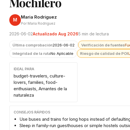
Mochilero
Maria Rodriguez
M
Por Maria Rodriguez
2026-06-02
Actualizado Aug 2026
5 min de lectura
Última comprobación
2026-06-02
Verificación de fuentes
Fu
Integridad de la ruta
No Aplicable
Riesgo de calidad de POI
IDEAL PARA
budget-travelers, culture-
lovers, families, food-
enthusiasts, Amantes de la
naturaleza
CONSEJOS RÁPIDOS
Use buses and trains for long hops instead of defaulting
Sleep in family-run guesthouses or simple hostels outs