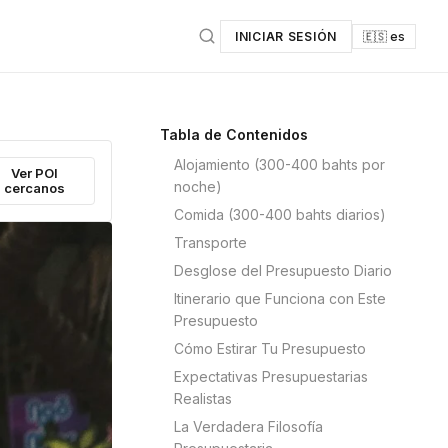
INICIAR SESIÓN
🇪🇸 es
Tabla de Contenidos
Alojamiento (300-400 bahts por
Ver POI
noche)
cercanos
Comida (300-400 bahts diarios)
Transporte
Desglose del Presupuesto Diario
Itinerario que Funciona con Este
Presupuesto
Cómo Estirar Tu Presupuesto
Expectativas Presupuestarias
Realistas
La Verdadera Filosofía