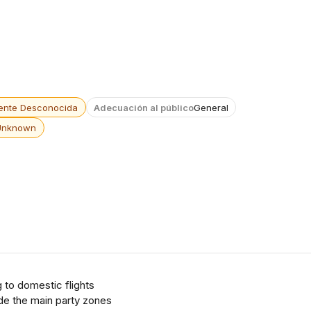
ente Desconocida
Adecuación al público
General
Unknown
 to domestic flights
ide the main party zones