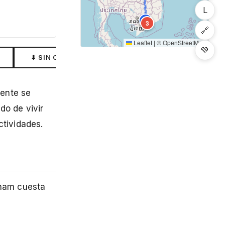
L
2
3
🔗
Leaflet
|
©
OpenStreetMap
💚
⬇ SIN CONEXIÓN
mente se
do de vivir
tividades.
tnam cuesta