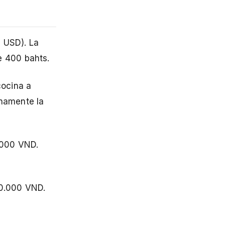
 USD). La
e 400 bahts.
cocina a
inamente la
0.000 VND.
-50.000 VND.