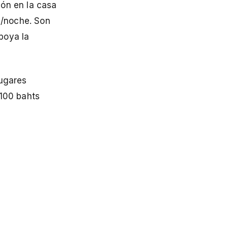
ión en la casa
s/noche. Son
poya la
lugares
-100 bahts