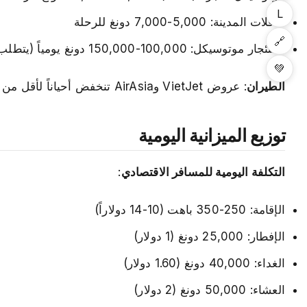
L
حافلات المدينة: 5,000-7,000 دونغ للرحلة
🔗
استئجار موتوسيكل: 100,000-150,000 دونغ يومياً (يتطلب رخصة قيادة دولية)
💚
الطيران
: عروض VietJet وAirAsia تنخفض أحياناً لأقل من 30 دولاراً للرحلات الداخلية. يستحق المراجعة إن كنت تضغط على الوقت.
توزيع الميزانية اليومية
التكلفة اليومية للمسافر الاقتصادي
:
الإقامة: 250-350 باهت (10-14 دولاراً)
الإفطار: 25,000 دونغ (1 دولار)
الغداء: 40,000 دونغ (1.60 دولار)
العشاء: 50,000 دونغ (2 دولار)