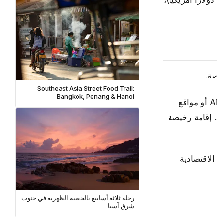
تضحية، بل هكذا يكون السفر الطبيعي هناك. هذا هو تفصيلي الدقيق للعيش في فيتنام بـ800-900 باهت يومياً (ما يعادل 30 دولاراً أمريكياً)،
Southeast Asia Street Food Trail:
Bangkok, Penang & Hanoi
: في هانوي وهوشي منه وداناغ، يمكنك استئجار غرفة في منزل عائلة محلية عبر منصات مثل Airbnb أو مواقع
ً لا. إقامة رخيصة
زل المقبولة. النزل الاقتصادية
رحلة ثلاثة أسابيع بالحقيبة الظهرية في جنوب
شرق آسيا