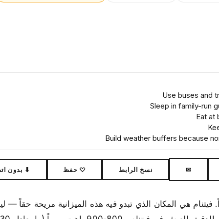
Use buses and tra
Sleep in family-run 
Eat at
Kee
Build weather buffers because nor
✉
نسخ الرابط
♡ حفظ
⬇ بدون ات
نقل عبر 30 دولة بميزانية يومية قدرها 40 دولاراً. فيتنام هي المكان الذي تبدو فيه هذه الميزانية مريحة ح