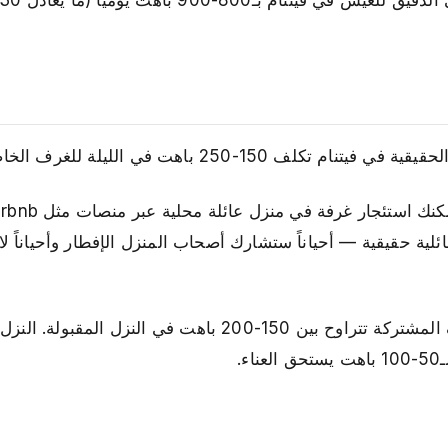
15-250 باهت في الليلة للغرف الخاصة.
لليلة. هذه منازل عائلية حقيقية — أحياناً ستشارك أصحاب المنزل الإفطار وأحيانا
: إن كنت تبحث عن أجواء اجتماعية، أسرّة الغرف المشتركة تتراوح بين 150-200 باهت في الن