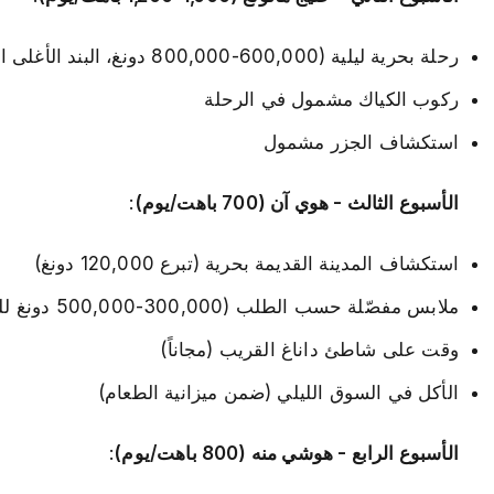
رحلة بحرية ليلية (600,000-800,000 دونغ، البند الأغلى الوحيد؛ النزل الاقتصادية تقدم رحلات جماعية بأسعار أقل)
ركوب الكياك مشمول في الرحلة
استكشاف الجزر مشمول
الأسبوع الثالث - هوي آن (700 باهت/يوم)
:
استكشاف المدينة القديمة بحرية (تبرع 120,000 دونغ)
ملابس مفصّلة حسب الطلب (300,000-500,000 دونغ للبدلة — باهظة لكن أسطورية)
وقت على شاطئ داناغ القريب (مجاناً)
الأكل في السوق الليلي (ضمن ميزانية الطعام)
الأسبوع الرابع - هوشي منه (800 باهت/يوم)
: