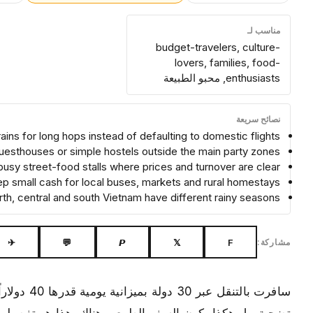
مناسب لـ
budget-travelers, culture-
lovers, families, food-
enthusiasts, محبو الطبيعة
نصائح سريعة
ins for long hops instead of defaulting to domestic flights
guesthouses or simple hostels outside the main party zones
 busy street-food stalls where prices and turnover are clear
p small cash for local buses, markets and rural homestays
th, central and south Vietnam have different rainy seasons
✈
💬
𝙋
𝕏
F
مشاركة:
سافرت بالت