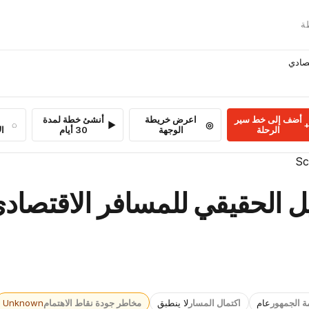

أنشئ خطة لمدة
اعرض خريطة
أضف إلى خط سير
بة
30 أيام
الوجهة
الرحلة
Unknown
مخاطر جودة نقاط الاهتمام
لا ينطبق
اكتمال المسار
عام
ملاءمة ال