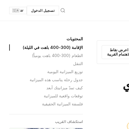
تسجيل الدخول
🇸🇦 ar
المحتويات
الإقامة (300-400 باهت في الليلة)
اعرض نقاط
اهتمام القريبة
الطعام (300-400 باهت يومياً)
التنقل
توزيع الميزانية اليومية
جدول رحلة يناسب هذه الميزانية
كيف تمدّ ميزانيتك أبعد
توقعات واقعية للميزانية
فلسفة الميزانية الحقيقية
استكشاف القريب