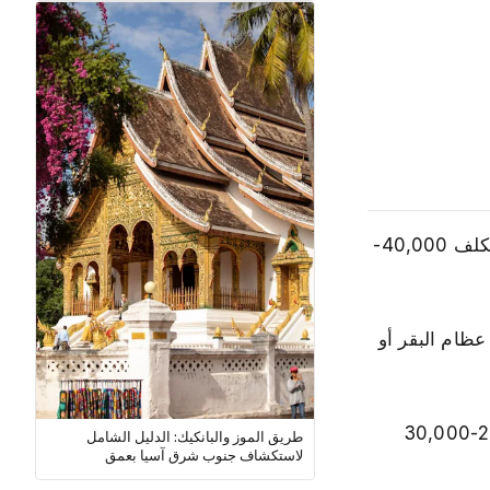
الإفطار يكلف 15,000-25,000 دونغ فيتنامي (0.60-1 دولار). الغداء يكلف 30,000-50,000 دونغ (1.20-2 دولار). العشاء يكلف 40,000-
45, دونغ للطبق الكبير. المرق يُطهى لأكثر من 12 ساعة من عظام البقر أو
: خبز باغيت فرنسي مقرمش مع الباتيه ومصادر البروتين المتنوعة والخضروات المخللة والكزبرة. 20,000-30,000
طريق الموز والبانكيك: الدليل الشامل
لاستكشاف جنوب شرق آسيا بعمق