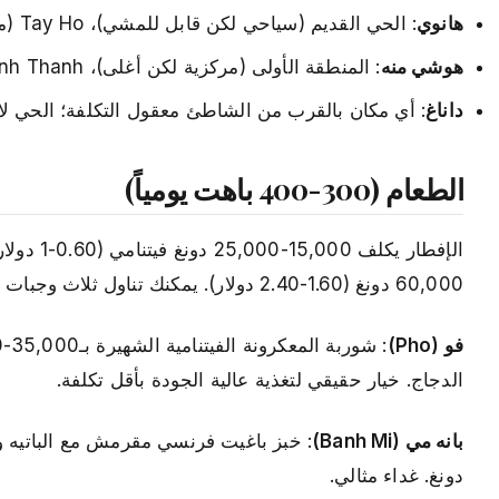
هانوي
: الحي القديم (سياحي لكن قابل للمشي)، Tay Ho (محلي وهادئ وما زال رخيصاً)
هوشي منه
: المنطقة الأولى (مركزية لكن أغلى)، Binh Thanh (محلي وطعام رائع)
داناغ
: أي مكان بالقرب من الشاطئ معقول التكلفة؛ الحي لا ي
الطعام (300-400 باهت يومياً)
60,000 دونغ (1.60-2.40 دولار). يمكنك تناول ثلاث وجبات شهية يومياً بأقل من 400 باهت.
فو (Pho)
الدجاج. خيار حقيقي لتغذية عالية الجودة بأقل تكلفة.
بانه مي (Banh Mi)
دونغ. غداء مثالي.