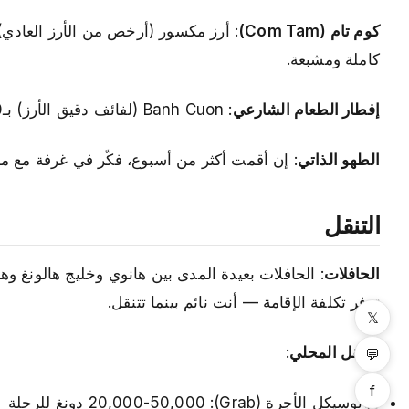
كوم تام (Com Tam)
كاملة ومشبعة.
إفطار الطعام الشارعي
: Banh Cuon (لفائف دقيق الأرز) بـ20,000-25,000 دونغ. أفضل مما تقدمه معظم المطاعم.
الطهو الذاتي
: إن أقمت أكثر من أسبوع، فكّر في غرفة مع مط
التنقل
الحافلات
توفر تكلفة الإقامة — أنت نائم بينما تتنقل.
𝕏
التنقل المحلي
:
💬
f
موتوسيكل الأجرة (Grab): 20,000-50,000 دونغ للرحلة