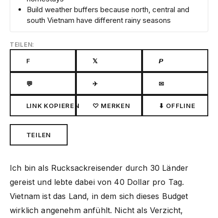
Build weather buffers because north, central and
south Vietnam have different rainy seasons
TEILEN:
F
𝕏
𝙋
💬
✈
✉
LINK KOPIEREN
♡ MERKEN
⬇ OFFLINE
TEILEN
Ich bin als Rucksackreisender durch 30 Länder
gereist und lebte dabei von 40 Dollar pro Tag.
Vietnam ist das Land, in dem sich dieses Budget
wirklich angenehm anfühlt. Nicht als Verzicht,