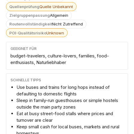
Quellenprüfung
Quelle Unbekannt
Zielgruppenpassung
Allgemein
Routenvollständigkeit
Nicht Zutreffend
POI-Qualitätsrisiko
Unknown
GEEIGNET FÜR
budget-travelers, culture-lovers, families, food-
enthusiasts, Naturliebhaber
SCHNELLE TIPPS
Use buses and trains for long hops instead of
defaulting to domestic flights
Sleep in family-run guesthouses or simple hostels
outside the main party zones
Eat at busy street-food stalls where prices and
turnover are clear
Keep small cash for local buses, markets and rural
homestays