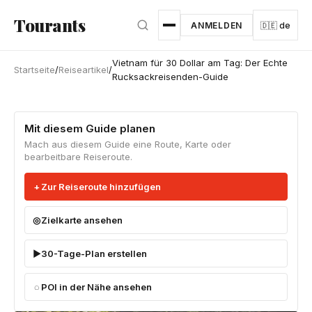
Zum Hauptinhalt springen
Tourants
ANMELDEN
🇩🇪 de
Vietnam für 30 Dollar am Tag: Der Echte
Startseite
/
Reiseartikel
/
Rucksackreisenden-Guide
Mit diesem Guide planen
Mach aus diesem Guide eine Route, Karte oder
bearbeitbare Reiseroute.
Zur Reiseroute hinzufügen
Zielkarte ansehen
30-Tage-Plan erstellen
POI in der Nähe ansehen