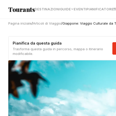
Vai al contenuto principale
Tourants
DESTINAZIONI
GUIDE
EVENTI
PIANIFICATORE

Pagina iniziale
/
Articoli di Viaggio
/
Giappone: Viaggio Culturale da 
Pianifica da questa guida
Trasforma questa guida in percorso, mappa o itinerario
modificabile.