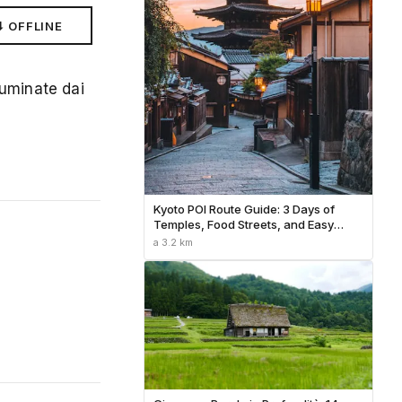
⬇ OFFLINE
luminate dai
Kyoto POI Route Guide: 3 Days of
Temples, Food Streets, and Easy
Transit
a 3.2 km