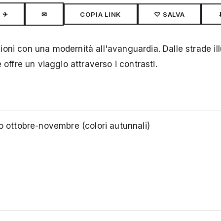
✈
✉
COPIA LINK
♡ SALVA
oni con una modernità all'avanguardia. Dalle strade il
 offre un viaggio attraverso i contrasti.
) o ottobre-novembre (colori autunnali)