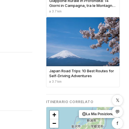
Giappone Rurale in Profondità: 14
Giorni in Campagna, tra le Montagne
e i Villaggi Nascosti
a 3.7 km
Japan Road Trips: 10 Best Routes for
Self-Driving Adventures
a 3.7 km
𝕏
ITINERARIO CORRELATO
💬
+
La Mia Posizione
−
f