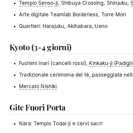
Tempio Senso-ji
, Shibuya Crossing, Shinjuku,
S
Arte digitale Teamlab Borderless, Torre Mori
Quartieri: Harajuku, Akihabara, Ueno
Kyoto (3-4 giorni)
Fushimi Inari (cancelli rossi),
Kinkaku-ji (Padigl
Tradizionale cerimonia del tè, passeggiate nel
Mercato Nishiki
Gite Fuori Porta
Nara: Tempio Todai-ji e cervi sacri