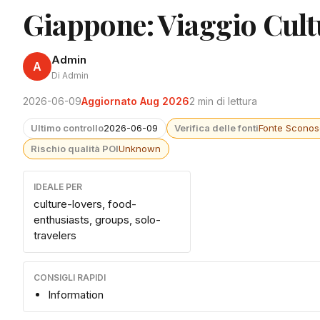
Giappone: Viaggio Cult
Admin
A
Di Admin
2026-06-09
Aggiornato Aug 2026
2 min di lettura
Ultimo controllo
2026-06-09
Verifica delle fonti
Fonte Sconos
Rischio qualità POI
Unknown
IDEALE PER
culture-lovers, food-
enthusiasts, groups, solo-
travelers
CONSIGLI RAPIDI
Information