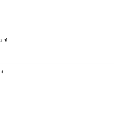
zini
o)