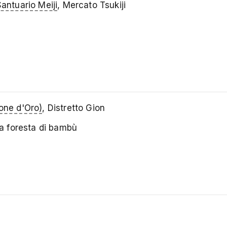
antuario Meiji
, Mercato Tsukiji
ione d'Oro)
, Distretto Gion
la foresta di bambù