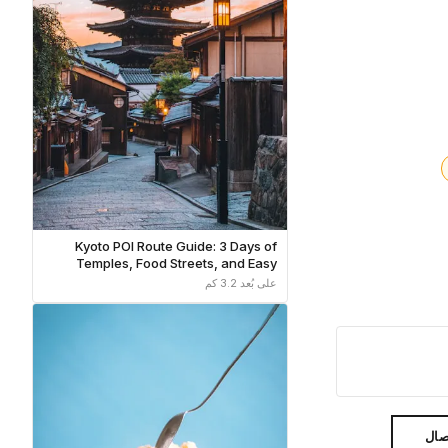
Kyoto POI Route Guide: 3 Days of
Temples, Food Streets, and Easy
Transit
على بُعد 3.2 كم
صال