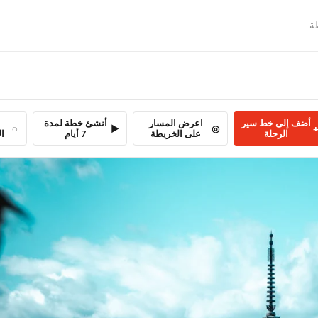

أنشئ خطة لمدة
اعرض المسار
أضف إلى خط سير
بة
7 أيام
على الخريطة
الرحلة