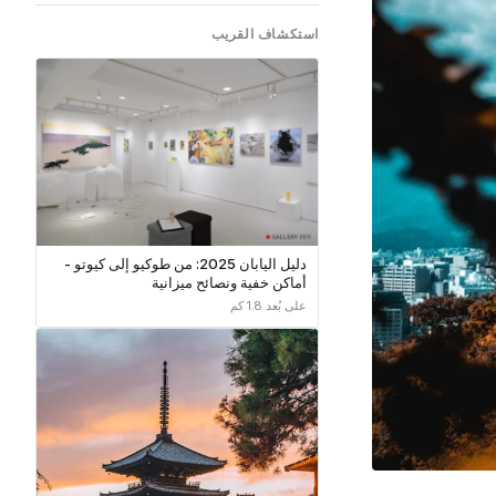
استكشاف القريب
دليل اليابان 2025: من طوكيو إلى كيوتو -
أماكن خفية ونصائح ميزانية
على بُعد 1.8 كم