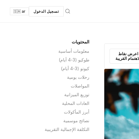
تسجيل الدخول
🇸🇦 ar
المحتويات
معلومات أساسية
اعرض نقاط
اهتمام القريبة
طوكيو (3-4 أيام)
كيوتو (3-4 أيام)
رحلات يومية
المواصلات
توزيع الميزانية
العادات المحلية
أبرز المأكولات
نصائح موسمية
التكلفة الإجمالية التقريبية