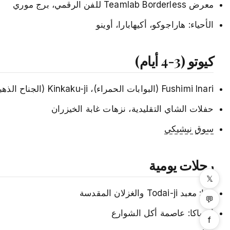
معرض Teamlab Borderless للفن الرقمي، برج موري
الأحياء: هاراجوكو، أكيهابارا، أوينو
كيوتو (3-4 أيام)
Fushimi Inari (البوابات الحمراء)، Kinkaku-ji (الجناح الذهبي)، حي غيون
حفلات الشاي التقليدية، نزهات غابة الخيزران
سوق نيشيكي
رحلات يومية
𝕏
نارا: معبد Todai-ji والغزلان المقدسة
💬
أوساكا: عاصمة أكل الشوارع
f