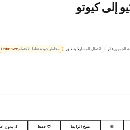
يو إلى كيوتو
ة الجمهور
عام
اكتمال المسار
لا ينطبق
مخاطر جودة نقاط الاهتمام
Unknown
✉
نسخ الرابط
♡ حفظ
⬇ بدون ات