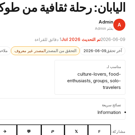
اليابان: رحلة ثقافية من طوك
Admin
A
بقلم Admin
2026-06-09
تم التحديث Jul 2026
1 دقائق للقراءة
آخر تحقق
2026-06-09
التحقق من المصدر
المصدر غير معروف
ملاءم
مناسب لـ
culture-lovers, food-
enthusiasts, groups, solo-
travelers
نصائح سريعة
Information
✈
💬
𝙋
𝕏
F
مشاركة: