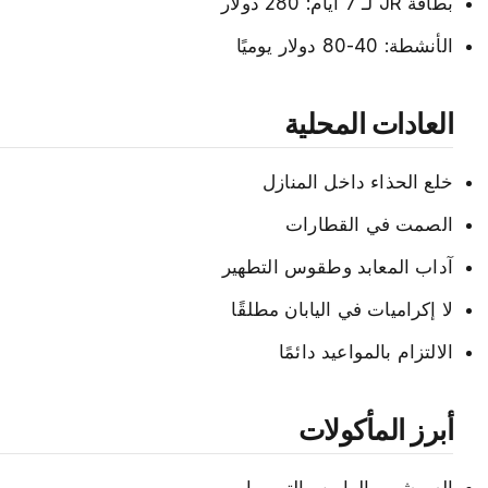
بطاقة JR لـ 7 أيام: 280 دولار
الأنشطة: 40-80 دولار يوميًا
العادات المحلية
خلع الحذاء داخل المنازل
الصمت في القطارات
آداب المعابد وطقوس التطهير
لا إكراميات في اليابان مطلقًا
الالتزام بالمواعيد دائمًا
أبرز المأكولات
السوشي والرامن والتمبورا