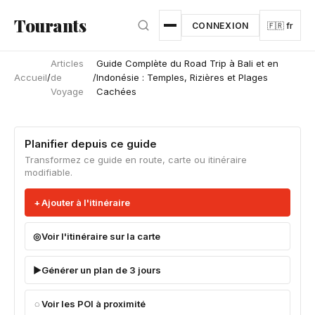
Aller au contenu principal
Tourants
CONNEXION
🇫🇷 fr
Articles
Guide Complète du Road Trip à Bali et en
Accueil
/
de
/
Indonésie : Temples, Rizières et Plages
Voyage
Cachées
Planifier depuis ce guide
Transformez ce guide en route, carte ou itinéraire
modifiable.
Ajouter à l'itinéraire
Voir l'itinéraire sur la carte
Générer un plan de 3 jours
Voir les POI à proximité