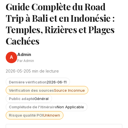
Guide Complète du Road
Trip à Bali et en Indonésie :
Temples, Rizières et Plages
Cachées
Admin
A
Par Admin
2026-05-20
5 min de lecture
Dernière vérification
2026-06-11
Vérification des sources
Source Inconnue
Public adapté
Général
Complétude de l'itinéraire
Non Applicable
Risque qualité POI
Unknown