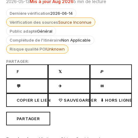
2026-05-13
Mis à jour Aug 2026
5 min de lecture
Dernière vérification
2026-06-14
Vérification des sources
Source Inconnue
Public adapté
Général
Complétude de l'itinéraire
Non Applicable
Risque qualité POI
Unknown
PARTAGER:
F
𝕏
𝙋
💬
✈
✉
COPIER LE LIEN
♡ SAUVEGARDER
⬇ HORS LIGNE
PARTAGER