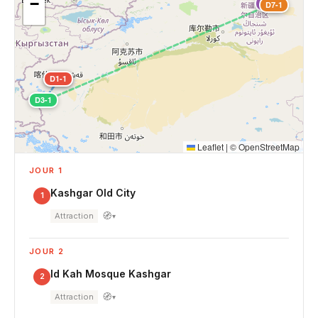
−
D5-1
D7-1
D1-1
D2-1
D3-1
Leaflet
|
©
OpenStreetMap
JOUR 1
Kashgar Old City
1
🧭
Attraction
▾
JOUR 2
Id Kah Mosque Kashgar
2
🧭
Attraction
▾