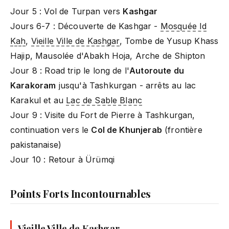
Jour 5 : Vol de Turpan vers
Kashgar
Jours 6-7 : Découverte de Kashgar -
Mosquée Id
Kah
,
Vieille Ville de Kashgar
, Tombe de Yusup Khass
Hajip, Mausolée d'Abakh Hoja, Arche de Shipton
Jour 8 : Road trip le long de l'
Autoroute du
Karakoram
jusqu'à Tashkurgan - arrêts au lac
Karakul et au
Lac de Sable Blanc
Jour 9 : Visite du Fort de Pierre à Tashkurgan,
continuation vers le
Col de Khunjerab
(frontière
pakistanaise)
Jour 10 : Retour à Ürümqi
Points Forts Incontournables
Vieille Ville de Kashgar