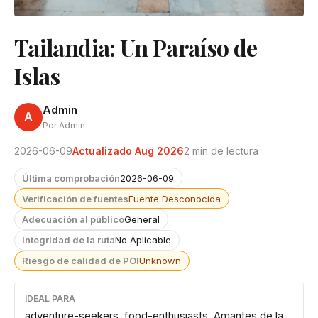
Tailandia: Un Paraíso de
Islas
Admin
A
Por Admin
2026-06-09
Actualizado Aug 2026
2 min de lectura
Última comprobación
2026-06-09
Verificación de fuentes
Fuente Desconocida
Adecuación al público
General
Integridad de la ruta
No Aplicable
Riesgo de calidad de POI
Unknown
IDEAL PARA
adventure-seekers, food-enthusiasts, Amantes de la