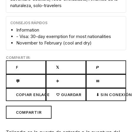
naturaleza, solo-travelers
CONSEJOS RÁPIDOS
Information
- Visa: 30-day exemption for most nationalities
November to February (cool and dry)
COMPARTIR:
F
𝕏
𝙋
💬
✈
✉
COPIAR ENLACE
♡ GUARDAR
⬇ SIN CONEXIÓN
COMPARTIR