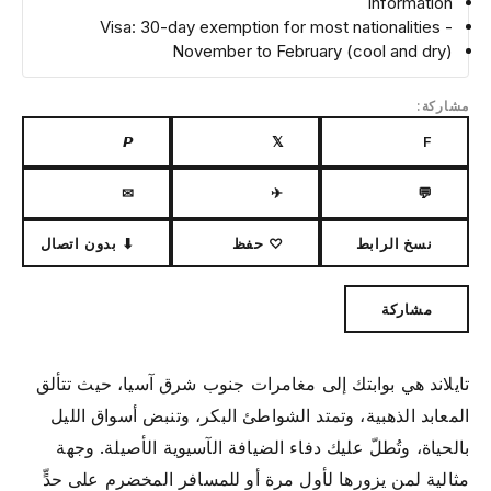
Information
- Visa: 30-day exemption for most nationalities
November to February (cool and dry)
مشاركة:
𝙋
𝕏
F
✉
✈
💬
نسخ الرابط
♡ حفظ
⬇ بدون اتصال
مشاركة
تايلاند هي بوابتك إلى مغامرات جنوب شرق آسيا، حيث تتألق
المعابد الذهبية، وتمتد الشواطئ البكر، وتنبض أسواق الليل
بالحياة، وتُطلّ عليك دفاء الضيافة الآسيوية الأصيلة. وجهة
مثالية لمن يزورها لأول مرة أو للمسافر المخضرم على حدٍّ