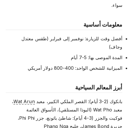
سواء.
معلومات أساسية
أفضل وقت للزيارة: نوفمبر إلى فبراير (طقس معتدل
وجاف)
المدة الموصى بها: 5-7 أيام
الميزانية للشخص الواحد: 400-800 دولار أمريكي
أبرز المعالم السياحية
بانكوك (2-3 أيام): القصر الملكي الكبير، معبد
Wat Arun
،
معبد Wat Pho (البوذا المستلقي)، الأسواق العائمة
فوكيت والجزر (3-4 أيام): شاطئ باتونغ، جزر Phi Phi،
جزيرة James Bond، خليج Phang Nga