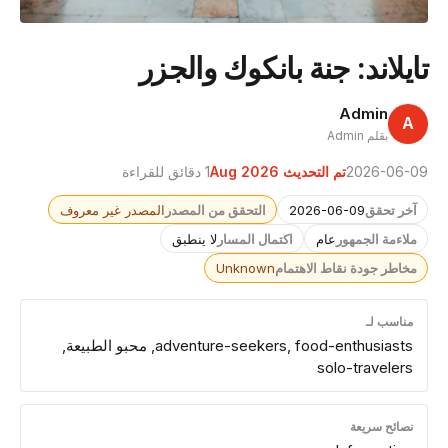
تايلاند: جنة بانكوك والجزر
Admin
A
بقلم Admin
2026-06-09
تم التحديث Aug 2026
1 دقائق للقراءة
آخر تحقق
2026-06-09
التحقق من المصدر
المصدر غير معروف
ملاءمة الجمهور
عام
اكتمال المسار
لا ينطبق
مخاطر جودة نقاط الاهتمام
Unknown
مناسب لـ
adventure-seekers, food-enthusiasts, محبو الطبيعة,
solo-travelers
نصائح سريعة