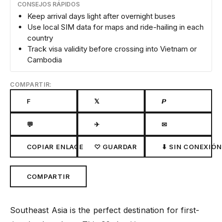
CONSEJOS RÁPIDOS
Keep arrival days light after overnight buses
Use local SIM data for maps and ride-hailing in each
country
Track visa validity before crossing into Vietnam or
Cambodia
COMPARTIR:
F
𝕏
𝙋
💬
✈
✉
COPIAR ENLACE
♡ GUARDAR
⬇ SIN CONEXIÓN
COMPARTIR
Southeast Asia is the perfect destination for first-