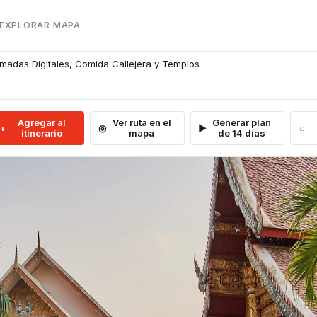
 EXPLORAR MAPA
madas Digitales, Comida Callejera y Templos
Agregar al
Ver ruta en el
Generar plan
itinerario
mapa
de 14 días