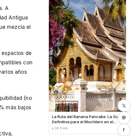
a. A
udad Antigua
que mezcla el
y espacios de
mpatibles con
varios años
uibilidad (no
𝕏
 % más bajos
La Ruta del Banana Pancake: La Guía
💬
Definitiva para el Mochilero en el
Sudeste Asiático
a 36.5 km
f
ctiva,