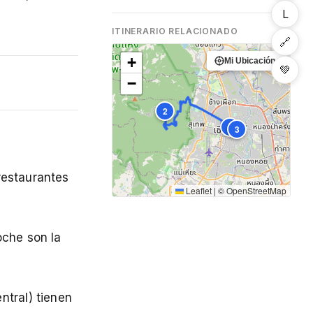
L
ITINERARIO RELACIONADO
🔗
+
Mi Ubicación
💚
−
2
1
3
restaurantes
Leaflet
|
©
OpenStreetMap
oche son la
ntral) tienen