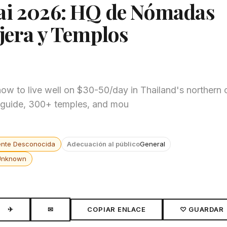
Mai 2026: HQ de Nómadas
ejera y Templos
ow to live well on $30-50/day in Thailand's northern c
od guide, 300+ temples, and mou
ente Desconocida
Adecuación al público
General
Unknown
✈
✉
COPIAR ENLACE
♡ GUARDAR