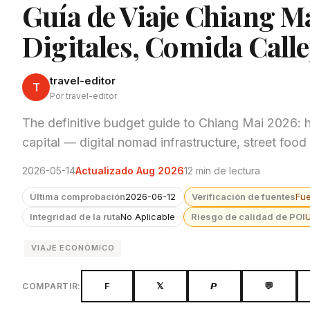
Guía de Viaje Chiang 
Digitales, Comida Call
travel-editor
T
Por travel-editor
The definitive budget guide to Chiang Mai 2026: h
capital — digital nomad infrastructure, street fo
2026-05-14
Actualizado Aug 2026
12 min de lectura
Última comprobación
2026-06-12
Verificación de fuentes
Fu
Integridad de la ruta
No Aplicable
Riesgo de calidad de POI
VIAJE ECONÓMICO
F
𝕏
𝙋
💬
COMPARTIR: