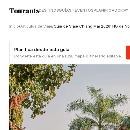
Ir al contenido principal
Tourants
DESTINOS
GUÍAS
EVENTOS
PLANIFICADOR
🗺
Inicio
/
Artículos de Viaje
/
Guía de Viaje Chiang Mai 2026: HQ de Nó
Planifica desde esta guía
Convierte esta guía en una ruta, mapa o itinerario editable.