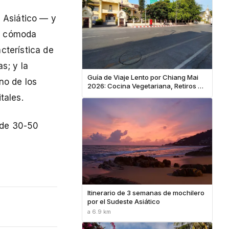
e Asiático — y
a cómoda
cterística de
s; y la
Guía de Viaje Lento por Chiang Mai
no de los
2026: Cocina Vegetariana, Retiros de
Yoga y Meditación en Templos
tales.
 de 30-50
Itinerario de 3 semanas de mochilero
por el Sudeste Asiático
a 6.9 km