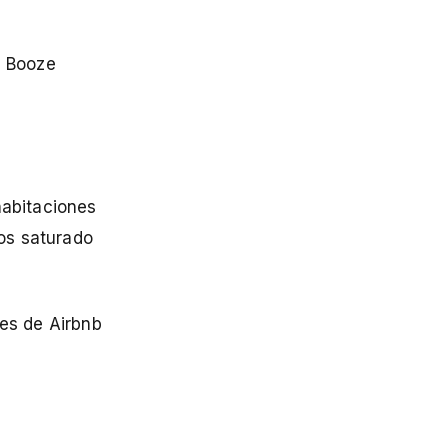
e Booze
habitaciones
os saturado
es de Airbnb