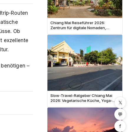
dtrip-Routen
matische
Chiang Mai Reiseführer 2026:
Zentrum für digitale Nomaden,
üsse. Ob
Straßenessen und Tempel
t exzellente
tur.
 benötigen –
Slow-Travel-Ratgeber Chiang Mai
2026: Vegetarische Küche, Yoga-
𝕏
Retreats und Tempelmeditation
💬
f