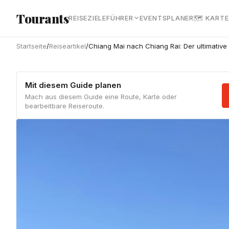
Zum Hauptinhalt springen
Tourants
REISEZIELE
FÜHRER
EVENTS
PLANER
🗺 KARTE
Startseite
/
Reiseartikel
/
Chiang Mai nach Chiang Rai: Der ultimative
Mit diesem Guide planen
Mach aus diesem Guide eine Route, Karte oder
bearbeitbare Reiseroute.