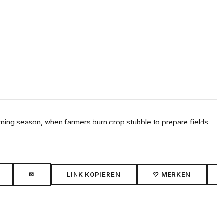
urning season, when farmers burn crop stubble to prepare fields
✉
LINK KOPIEREN
♡ MERKEN