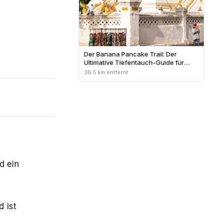
Der Banana Pancake Trail: Der
Ultimative Tiefentauch-Guide für
Backpacker in Südostasien
36.5 km entfernt
d ein
d ist