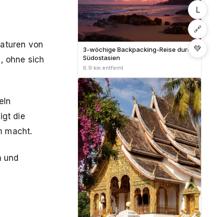
L
🔗
raturen von
💚
3-wöchige Backpacking-Reise durch
Südostasien
, ohne sich
6.9 km entfernt
eln
igt die
m macht.
n und