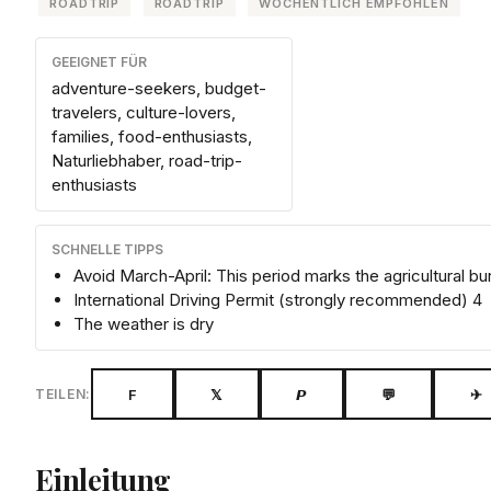
ROADTRIP
ROADTRIP
WÖCHENTLICH EMPFOHLEN
GEEIGNET FÜR
adventure-seekers, budget-
travelers, culture-lovers,
families, food-enthusiasts,
Naturliebhaber, road-trip-
enthusiasts
SCHNELLE TIPPS
Avoid March-April: This period marks the agricultural b
International Driving Permit (strongly recommended) 4
The weather is dry
F
𝕏
𝙋
💬
✈
TEILEN:
Einleitung