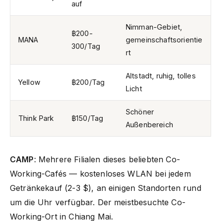
auf
Nimman-Gebiet,
฿200-
MANA
gemeinschaftsorientie
300/Tag
rt
Altstadt, ruhig, tolles
Yellow
฿200/Tag
Licht
Schöner
Think Park
฿150/Tag
Außenbereich
CAMP
: Mehrere Filialen dieses beliebten Co-
Working-Cafés — kostenloses WLAN bei jedem
Getränkekauf (2-3 $), an einigen Standorten rund
um die Uhr verfügbar. Der meistbesuchte Co-
Working-Ort in Chiang Mai.