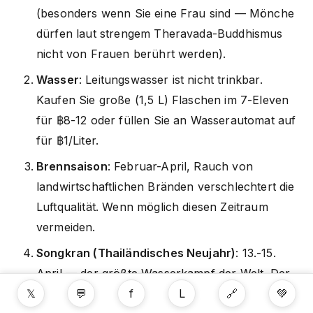
(besonders wenn Sie eine Frau sind — Mönche
dürfen laut strengem Theravada-Buddhismus
nicht von Frauen berührt werden).
Wasser
: Leitungswasser ist nicht trinkbar.
Kaufen Sie große (1,5 L) Flaschen im 7-Eleven
für ฿8-12 oder füllen Sie an Wasserautomat auf
für ฿1/Liter.
Brennsaison
: Februar-April, Rauch von
landwirtschaftlichen Bränden verschlechtert die
Luftqualität. Wenn möglich diesen Zeitraum
vermeiden.
Songkran (Thailändisches Neujahr)
: 13.-15.
April — der größte Wasserkampf der Welt. Der
𝕏
💬
f
L
🔗
💚
Altstadtgraben wird zur Schlachtarena.