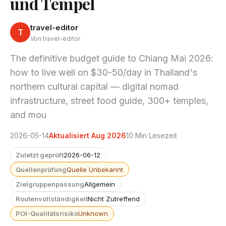
und Tempel
travel-editor
T
Von travel-editor
The definitive budget guide to Chiang Mai 2026:
how to live well on $30-50/day in Thailand's
northern cultural capital — digital nomad
infrastructure, street food guide, 300+ temples,
and mou
2026-05-14
Aktualisiert Aug 2026
10 Min Lesezeit
Zuletzt geprüft
2026-06-12
Quellenprüfung
Quelle Unbekannt
Zielgruppenpassung
Allgemein
Routenvollständigkeit
Nicht Zutreffend
POI-Qualitätsrisiko
Unknown