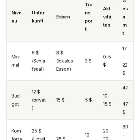
G
Tra
Akti
es
Nive
Unter
ns
Essen
vitä
a
au
kunft
por
ten
m
t
t
17
6 $
8 $
Mini
0-5
-
(Schla
(lokales
3 $
mal
$
22
fsaal)
Essen)
$
42
12 $
Bud
10-
-
(privat
15 $
5 $
get
15 $
47
)
$
80
Kom
25 $
20-
10
-
forta
(Hotel
25 $
30