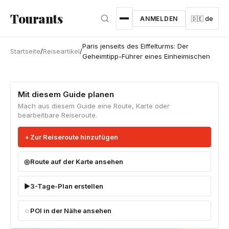
Zum Hauptinhalt springen
Tourants
ANMELDEN
🇩🇪 de
Paris jenseits des Eiffelturms: Der
Startseite
/
Reiseartikel
/
Geheimtipp-Führer eines Einheimischen
Mit diesem Guide planen
Mach aus diesem Guide eine Route, Karte oder
bearbeitbare Reiseroute.
Zur Reiseroute hinzufügen
Route auf der Karte ansehen
3-Tage-Plan erstellen
POI in der Nähe ansehen