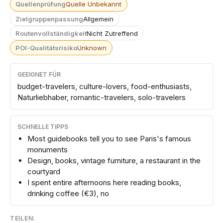
Quellenprüfung
Quelle Unbekannt
Zielgruppenpassung
Allgemein
Routenvollständigkeit
Nicht Zutreffend
POI-Qualitätsrisiko
Unknown
GEEIGNET FÜR
budget-travelers, culture-lovers, food-enthusiasts,
Naturliebhaber, romantic-travelers, solo-travelers
SCHNELLE TIPPS
Most guidebooks tell you to see Paris's famous
monuments
Design, books, vintage furniture, a restaurant in the
courtyard
I spent entire afternoons here reading books,
drinking coffee (€3), no
TEILEN: