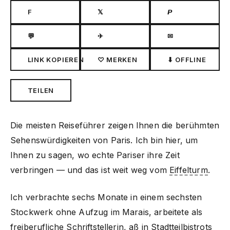
F
𝕏
𝙋
💬
✈
✉
LINK KOPIEREN
♡ MERKEN
⬇ OFFLINE
TEILEN
Die meisten Reiseführer zeigen Ihnen die berühmten
Sehenswürdigkeiten von Paris. Ich bin hier, um
Ihnen zu sagen, wo echte Pariser ihre Zeit
verbringen — und das ist weit weg vom
Eiffelturm
.
Ich verbrachte sechs Monate in einem sechsten
Stockwerk ohne Aufzug im Marais, arbeitete als
freiberufliche Schriftstellerin, aß in Stadtteilbistrots