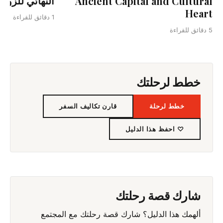
النهائي للزوار
Ancient Capital and Cultural
Heart
1 دقائق للقراءة
5 دقائق للقراءة
خطط لرحلتك
خطط لرحلة
قارن تكاليف السفر
♡ احفظ هذا الدليل
شارك قصة رحلتك
ألهمك هذا الدليل؟ شارك قصة رحلتك مع المجتمع