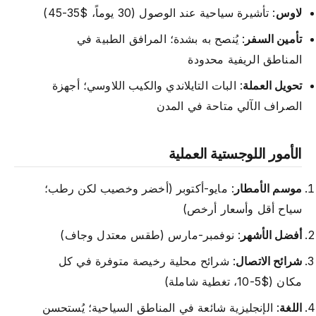
لاوس
: تأشيرة سياحية عند الوصول (30 يوماً، $35-45)
تأمين السفر
: يُنصح به بشدة؛ المرافق الطبية في
المناطق الريفية محدودة
تحويل العملة
: البات التايلاندي والكيب اللاوسي؛ أجهزة
الصراف الآلي متاحة في المدن
الأمور اللوجستية العملية
موسم الأمطار
: مايو-أكتوبر (أخضر وخصيب لكن رطب؛
سياح أقل وأسعار أرخص)
أفضل الأشهر
: نوفمبر-مارس (طقس معتدل وجاف)
شرائح الاتصال
: شرائح محلية رخيصة متوفرة في كل
مكان ($5-10، تغطية شاملة)
اللغة
: الإنجليزية شائعة في المناطق السياحية؛ يُستحسن