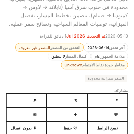
محدودة في جنوب شرق آسيا (تايلاند → لاوس →
كمبوديا → فيتنام)، يتضمن تخطيط المسار، تفصيل
الميزانية، توصيات المعالم السياحية ونصائح سفر عملية.
2026-05-13
تم التحديث Jul 2026
1 دقائق للقراءة
آخر تحقق
2026-06-14
التحقق من المصدر
المصدر غير معروف
ملاءمة الجمهور
عام
اكتمال المسار
لا ينطبق
مخاطر جودة نقاط الاهتمام
Unknown
السفر بميزانية محدودة
مشاركة:
𝙋
𝕏
F
✉
✈
💬
نسخ الرابط
♡ حفظ
⬇ بدون اتصال