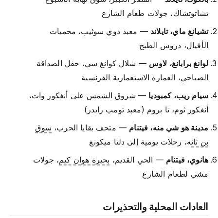
تشاتوتشاك، جولات طعام الشارع
تشيانغ ماي، تايلاند
— معبد دوي سوثيب، محميات
الأفيال، دروس الطبخ
لوانغ برابانغ، لاوس
— شلال كوانغ سي، حفل الصداقة
الصباحي، العمارة الاستعمارية الفرنسية
سيام ريب، كمبوديا
— شروق الشمس على أنغكور وات،
أنغكور ثوم، تا بروم (معبد تومب رايدر)
مدينة هو شي منه، فيتنام
— متحف بقايا الحرب،
سوق
بن ثان
ه، رحلات يومية إلى دلتا ميكونغ
هانوي، فيتنام
— الحي القديم،
بحيرة هوان كيم
، جولات
مشي لطعام الشارع
العادات المحلية والتحذيرات