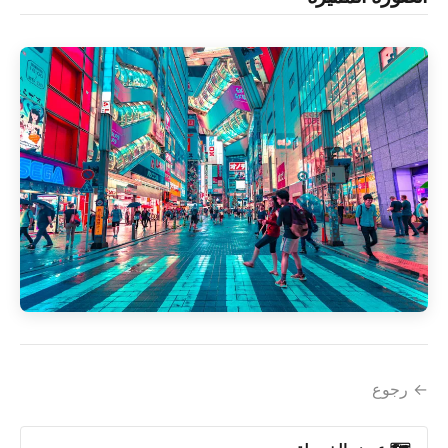
← رجوع