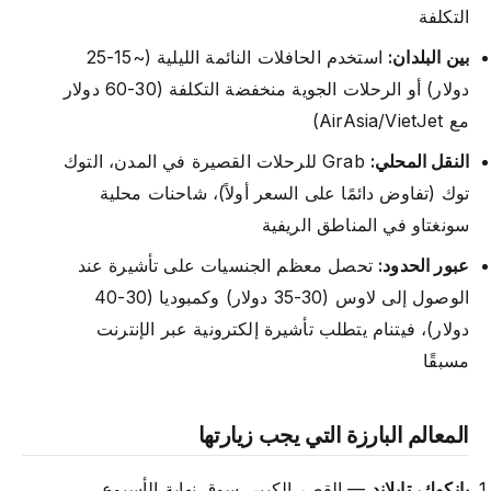
التكلفة
بين البلدان:
استخدم الحافلات النائمة الليلية (~15-25
دولار) أو الرحلات الجوية منخفضة التكلفة (30-60 دولار
مع AirAsia/VietJet)
النقل المحلي:
Grab للرحلات القصيرة في المدن، التوك
توك (تفاوض دائمًا على السعر أولاً)، شاحنات محلية
سونغتاو في المناطق الريفية
عبور الحدود:
تحصل معظم الجنسيات على تأشيرة عند
الوصول إلى لاوس (30-35 دولار) وكمبوديا (30-40
دولار)، فيتنام يتطلب تأشيرة إلكترونية عبر الإنترنت
مسبقًا
المعالم البارزة التي يجب زيارتها
بانكوك، تايلاند
— القصر الكبير، سوق نهاية الأسبوع