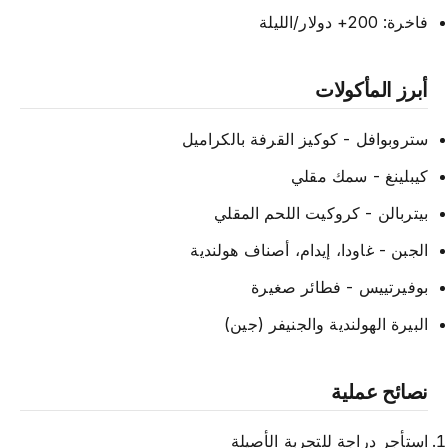
فاخرة: 200+ دولار/الليلة
أبرز المأكولات
ستروبوافل - كوكيز القرفة بالكراميل
كيبلينغ - سمك مقلي
بيتربالن - كروكيت اللحم المقلي
الجبن - غاودا، إيدام، أصناف هولندية
بوفيرتييس - فطائر صغيرة
البيرة الهولندية والجنيفر (جين)
نصائح عملية
استأجر دراجة للتجربة الأصيلة