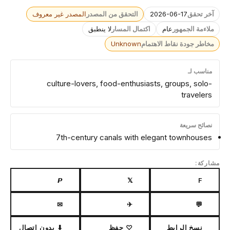
آخر تحقق
2026-06-17
التحقق من المصدر
المصدر غير معروف
ملاءمة الجمهور
عام
اكتمال المسار
لا ينطبق
مخاطر جودة نقاط الاهتمام
Unknown
مناسب لـ
culture-lovers, food-enthusiasts, groups, solo-
travelers
نصائح سريعة
7th-century canals with elegant townhouses
مشاركة:
𝙋
𝕏
F
✉
✈
💬
نسخ الرابط
♡ حفظ
⬇ بدون اتصال