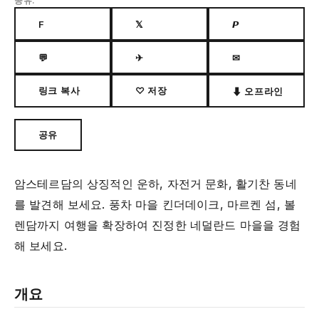
공유:
F
𝕏
𝙋
💬
✈
✉
링크 복사
♡ 저장
⬇ 오프라인
공유
암스테르담의 상징적인 운하, 자전거 문화, 활기찬 동네
를 발견해 보세요. 풍차 마을 킨더데이크, 마르켄 섬, 볼
렌담까지 여행을 확장하여 진정한 네덜란드 마을을 경험
해 보세요.
개요