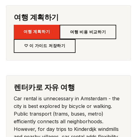
여행 계획하기
여행 계획하기
여행 비용 비교하기
♡ 이 가이드 저장하기
렌터카로 자유 여행
Car rental is unnecessary in Amsterdam - the
city is best explored by bicycle or walking.
Public transport (trams, buses, metro)
efficiently connects all neighborhoods.
However, for day trips to Kinderdijk windmills
and nearby villages, car rental adds flexibility.