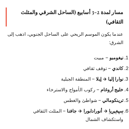
مسار لمدة 2-3 أسابيع (الساحل الشرقي والمثلث
الثقافي)
عندما يكون الموسم الريحي على الساحل الجنوبي، اذهب إلى
الشرق:
نيغومبو
– مبيت
كاندي
– توقف ثقافي
نوارا إليا → إيلا
– المنطقة الجبلية
خليج أروغام
– ركوب الأمواج والاسترخاء
ترينكومالي
– شواطئ والغطس
سيغيريا
→ أنورادابورا → جافنا
– المثلث الثقافي
واستكشاف الشمال