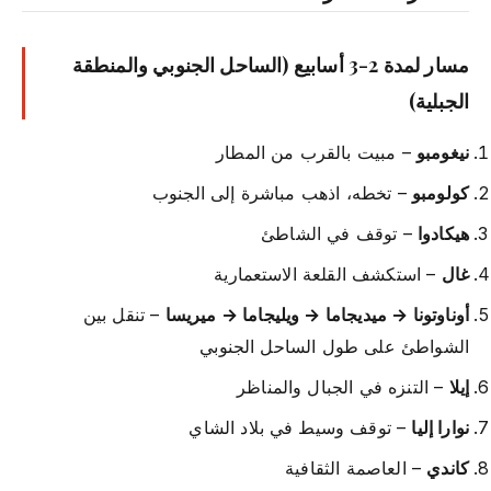
مسار لمدة 2-3 أسابيع (الساحل الجنوبي والمنطقة
الجبلية)
نيغومبو
– مبيت بالقرب من المطار
كولومبو
– تخطه، اذهب مباشرة إلى الجنوب
هيكادوا
– توقف في الشاطئ
غال
– استكشف القلعة الاستعمارية
أوناوتونا → ميديجاما → ويليجاما → ميريسا
– تنقل بين
الشواطئ على طول الساحل الجنوبي
إيلا
– التنزه في الجبال والمناظر
نوارا إليا
– توقف وسيط في بلاد الشاي
كاندي
– العاصمة الثقافية