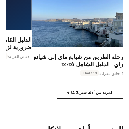
الدليل الكامل 
ضرورية لزيارت
رحلة الطريق من شيانغ ماي إلى شيانغ
and
1 دقائق للقراءة
راي | الدليل الشامل 2026
Thailand
1 دقائق للقراءة
المزيد من أدلة سيريلانكا →