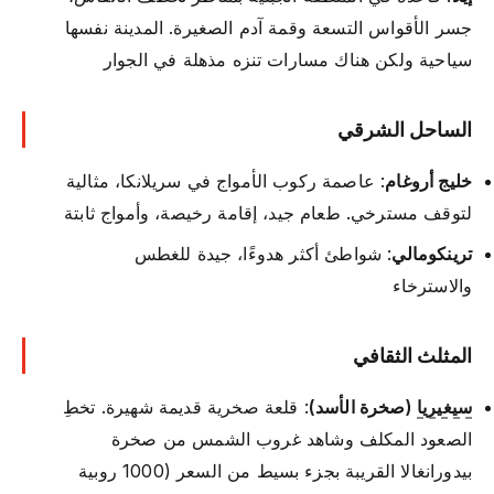
جسر الأقواس التسعة وقمة آدم الصغيرة. المدينة نفسها
سياحية ولكن هناك مسارات تنزه مذهلة في الجوار
الساحل الشرقي
خليج أروغام
: عاصمة ركوب الأمواج في سريلانكا، مثالية
لتوقف مسترخي. طعام جيد، إقامة رخيصة، وأمواج ثابتة
ترينكومالي
: شواطئ أكثر هدوءًا، جيدة للغطس
والاسترخاء
المثلث الثقافي
سيغيريا
(صخرة الأسد)
: قلعة صخرية قديمة شهيرة. تخطِ
الصعود المكلف وشاهد غروب الشمس من صخرة
بيدورانغالا القريبة بجزء بسيط من السعر (1000 روبية