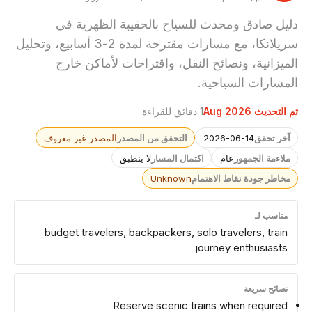
دليل صادق ومحدث للسياح بالحقيبة الظهرية في
سريلانكا، مع مسارات مقترحة لمدة 2-3 أسابيع، وتحليل
الميزانية، ونصائح النقل، واقتراحات لأماكن خارج
المسارات السياحية.
تم التحديث Aug 2026
1 دقائق للقراءة
آخر تحقق
2026-06-14
التحقق من المصدر
المصدر غير معروف
ملاءمة الجمهور
عام
اكتمال المسار
لا ينطبق
مخاطر جودة نقاط الاهتمام
Unknown
مناسب لـ
budget travelers, backpackers, solo travelers, train
journey enthusiasts
نصائح سريعة
Reserve scenic trains when required