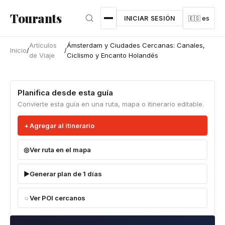
Ir al contenido principal
Tourants
INICIAR SESIÓN
🇪🇸 es
Artículos
Ámsterdam y Ciudades Cercanas: Canales,
Inicio
/
/
de Viaje
Ciclismo y Encanto Holandés
Planifica desde esta guía
Convierte esta guía en una ruta, mapa o itinerario editable.
Agregar al itinerario
Ver ruta en el mapa
Generar plan de 1 días
Ver POI cercanos