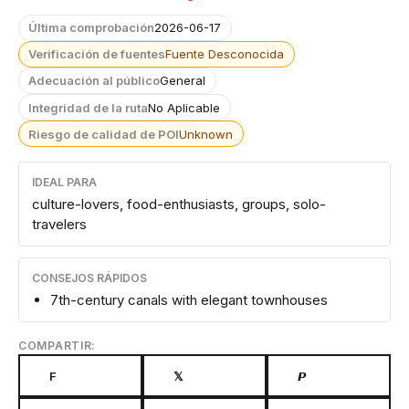
Última comprobación
2026-06-17
Verificación de fuentes
Fuente Desconocida
Adecuación al público
General
Integridad de la ruta
No Aplicable
Riesgo de calidad de POI
Unknown
IDEAL PARA
culture-lovers, food-enthusiasts, groups, solo-
travelers
CONSEJOS RÁPIDOS
7th-century canals with elegant townhouses
COMPARTIR:
F
𝕏
𝙋