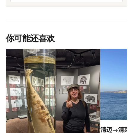
你可能还喜欢
清迈→清莱：