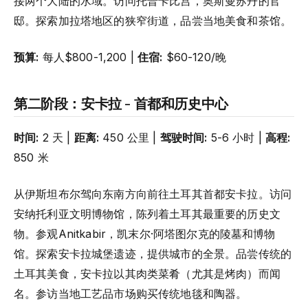
接两个大陆的水域。访问托普卡比宫，奥斯曼苏丹的官
邸。探索加拉塔地区的狭窄街道，品尝当地美食和茶馆。
预算:
每人$800-1,200 |
住宿:
$60-120/晚
第二阶段：安卡拉 - 首都和历史中心
时间:
2 天 |
距离:
450 公里 |
驾驶时间:
5-6 小时 |
高程:
850 米
从伊斯坦布尔驾向东南方向前往土耳其首都安卡拉。访问
安纳托利亚文明博物馆，陈列着土耳其最重要的历史文
物。参观Anitkabir，凯末尔·阿塔图尔克的陵墓和博物
馆。探索安卡拉城堡遗迹，提供城市的全景。品尝传统的
土耳其美食，安卡拉以其肉类菜肴（尤其是烤肉）而闻
名。参访当地工艺品市场购买传统地毯和陶器。