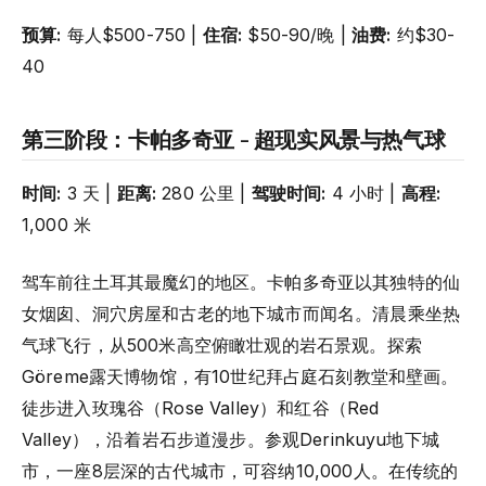
预算:
每人$500-750 |
住宿:
$50-90/晚 |
油费:
约$30-
40
第三阶段：卡帕多奇亚 - 超现实风景与热气球
时间:
3 天 |
距离:
280 公里 |
驾驶时间:
4 小时 |
高程:
1,000 米
驾车前往土耳其最魔幻的地区。卡帕多奇亚以其独特的仙
女烟囱、洞穴房屋和古老的地下城市而闻名。清晨乘坐热
气球飞行，从500米高空俯瞰壮观的岩石景观。探索
Göreme露天博物馆，有10世纪拜占庭石刻教堂和壁画。
徒步进入玫瑰谷（Rose Valley）和红谷（Red
Valley），沿着岩石步道漫步。参观Derinkuyu地下城
市，一座8层深的古代城市，可容纳10,000人。在传统的