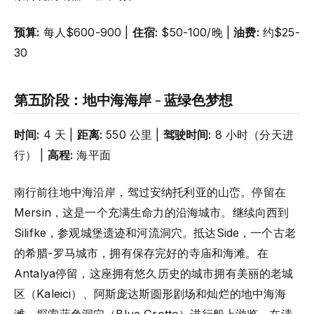
预算:
每人$600-900 |
住宿:
$50-100/晚 |
油费:
约$25-
30
第五阶段：地中海海岸 - 蓝绿色梦想
时间:
4 天 |
距离:
550 公里 |
驾驶时间:
8 小时（分天进
行） |
高程:
海平面
南行前往地中海沿岸，驾过安纳托利亚的山峦。停留在
Mersin，这是一个充满生命力的沿海城市。继续向西到
Silifke，参观城堡遗迹和河流洞穴。抵达Side，一个古老
的希腊-罗马城市，拥有保存完好的寺庙和海滩。在
Antalya停留，这座拥有悠久历史的城市拥有美丽的老城
区（Kaleici）、阿斯庞达斯圆形剧场和灿烂的地中海海