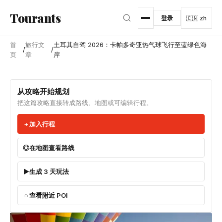
跳转到主内容
Tourants
登录
🇨🇳 zh
首
旅行文
土耳其自驾 2026：卡帕多奇亚热气球飞行至蓝绿色海
/
/
页
章
岸
从攻略开始规划
把这篇攻略直接转成路线、地图或可编辑行程。
加入行程
在地图查看路线
生成 3 天玩法
查看附近 POI