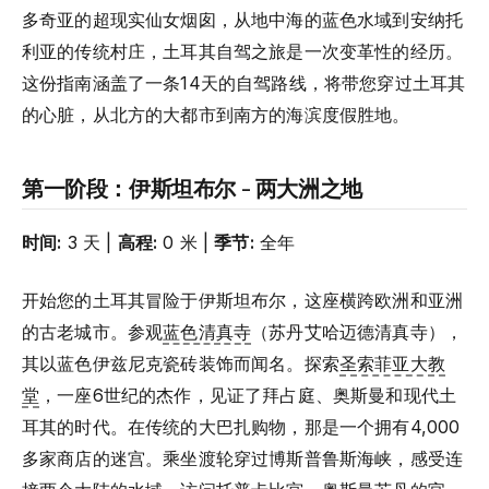
多奇亚的超现实仙女烟囱，从地中海的蓝色水域到安纳托
利亚的传统村庄，土耳其自驾之旅是一次变革性的经历。
这份指南涵盖了一条14天的自驾路线，将带您穿过土耳其
的心脏，从北方的大都市到南方的海滨度假胜地。
第一阶段：伊斯坦布尔 - 两大洲之地
时间:
3 天 |
高程:
0 米 |
季节:
全年
开始您的土耳其冒险于伊斯坦布尔，这座横跨欧洲和亚洲
的古老城市。参观
蓝色清真寺
（苏丹艾哈迈德清真寺），
其以蓝色伊兹尼克瓷砖装饰而闻名。探索
圣索菲亚大教
堂
，一座6世纪的杰作，见证了拜占庭、奥斯曼和现代土
耳其的时代。在传统的大巴扎购物，那是一个拥有4,000
多家商店的迷宫。乘坐渡轮穿过博斯普鲁斯海峡，感受连