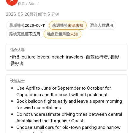
作者：Admin
2026-05-20
预计阅读 5 分钟
最后核验
2026-06-11
来源核验
来源未知
适合人群
通用
路线完整度
不适用
地点质量风险
未知
适合人群
情侣, culture lovers, beach travelers, 自驾旅行者, 摄影
爱好者
快速贴士
Use April to June or September to October for
Cappadocia and the coast without peak heat
Book balloon flights early and leave a spare morning
for wind cancellations
Do not underestimate driving times between central
Anatolia and the Turquoise Coast
Choose small cars for old-town parking and narrow